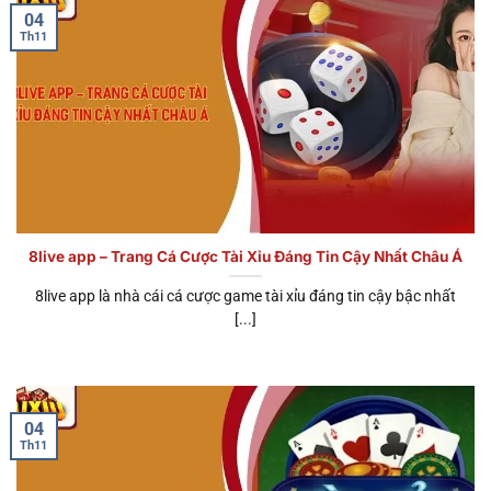
04
Th11
8live app – Trang Cá Cược Tài Xỉu Đáng Tin Cậy Nhất Châu Á
8live app là nhà cái cá cược game tài xỉu đáng tin cậy bậc nhất
[...]
04
Th11