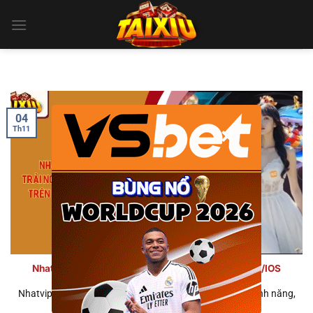
Bỏ
qua
nội
dung
04
×
Th11
Nhatvip App – Trải Nghiệm Cá Cược Trên Android/IOS
Nhatvip app từ lâu đã được đánh giá cao không chỉ về tính năng,
cổng [...]