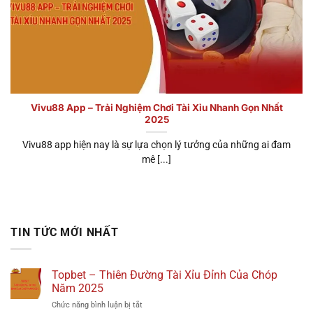
Vivu88 App – Trải Nghiệm Chơi Tài Xỉu Nhanh Gọn Nhất
2025
Vivu88 app hiện nay là sự lựa chọn lý tưởng của những ai đam
mê [...]
TIN TỨC MỚI NHẤT
Topbet – Thiên Đường Tài Xỉu Đỉnh Của Chóp
Năm 2025
Chức năng bình luận bị tắt
ở