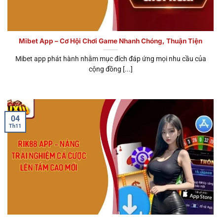
Mibet App – Cơ Hội Chơi Game Nhanh Chóng, Thuận Tiện
Mibet app phát hành nhằm mục đích đáp ứng mọi nhu cầu của
cộng đồng [...]
04
Th11