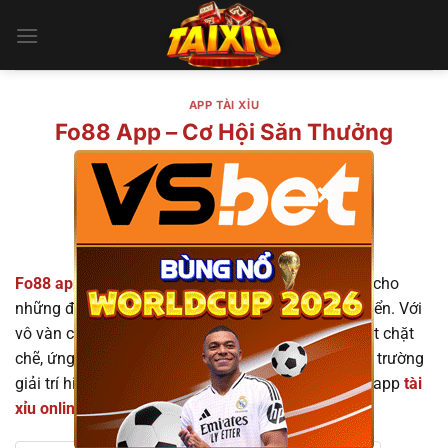
Bỏ
qua
nội
dung
APP TÀI XỈU
Fo88 App – Cơ Hội Săn Thưởng
Tài Xỉu Mọi Lúc Mọi Nơi
×
ĐĂNG VÀO
THÁNG MƯỜI MỘT 4, 2025
BỞI
SEO
Fo88 app
đang trở thành lựa chọn hàng đầu dành cho
những đối tượng đam mê siêu phẩm tài xỉu kinh điển. Với
vô vàn chức năng tối ưu cùng với hệ thống bảo mật chặt
chẽ, ứng dụng chính là điểm đến quen thuộc tại thị trường
giải trí hiện nay. Nếu bạn đang tìm cách download app
tài
xỉu online uy tín
, hãy theo dõi bài viết sau đây.