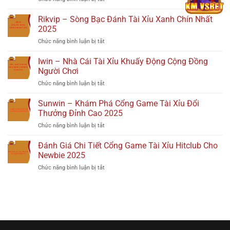
Cá
Bạch
Rikbet
Cược
Nhất
–
Rikvip – Sòng Bạc Đánh Tài Xỉu Xanh Chín Nhất
Uy
Năm
Khám
Tín
2025
2025
Phá
Hấp
Chức năng bình luận bị tắt
ở
Thiên
Dẫn
Rikvip
Đường
Nhất
–
Iwin – Nhà Cái Tài Xỉu Khuấy Động Cộng Đồng
Cá
Châu
Sòng
Cược
Người Chơi
Á
Bạc
An
Chức năng bình luận bị tắt
ở
Đánh
Toàn
Iwin
Tài
Và
–
Sunwin – Khám Phá Cổng Game Tài Xỉu Đổi
Xỉu
Uy
Nhà
Xanh
Thưởng Đỉnh Cao 2025
Tín
Cái
Chín
Chức năng bình luận bị tắt
ở
Tài
Nhất
Sunwin
Xỉu
2025
–
Đánh Giá Chi Tiết Cổng Game Tài Xỉu Hitclub Cho
Khuấy
Khám
Động
Newbie 2025
Phá
Cộng
Chức năng bình luận bị tắt
ở
Cổng
Đồng
Đánh
Game
Người
Giá
Tài
Chơi
Chi
Xỉu
Tiết
Đổi
Cổng
Thưởng
Game
Đỉnh
Tài