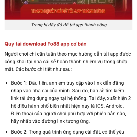
Trang bị đầy đủ để tải app thành công
Quy tải download Fo88 app cơ bản
Người chơi chỉ cần tuân theo mục hướng dẫn tải app được
công khai tại nhà cái sẽ hoàn thành nhiệm vụ trong chớp
mắt. Các bước chi tiết như sau:
Bước 1: Đầu tiên, anh em truy cập vào link dẫn đăng
nhập vào nhà cái của mình. Sau đó, bạn sẽ tìm kiếm
link tải ứng dụng ngay tại hệ thống. Tại đây, xuất hiện 2
hệ điều hành phổ biến nhất hiện nay là IOS, Android.
Điện thoại của người chơi phù hợp với phiên bản nào,
hãy nhấp vào đường link tương ứng.
Bước 2: Trong quá trình ứng dụng cài đặt, có thể yêu