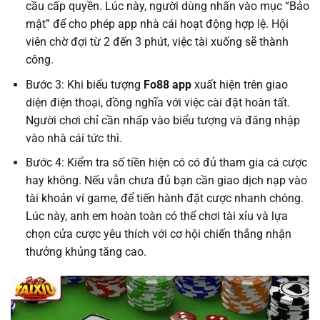
cầu cấp quyền. Lúc này, người dùng nhấn vào mục “Bảo
mật” để cho phép app nhà cái hoạt động hợp lệ. Hội
viên chờ đợi từ 2 đến 3 phút, việc tài xuống sẽ thành
công.
Bước 3: Khi biểu tượng
Fo88 app
xuất hiện trên giao
diện điện thoại, đồng nghĩa với việc cài đặt hoàn tất.
Người chơi chỉ cần nhấp vào biểu tượng và đăng nhập
vào nhà cái tức thì.
Bước 4: Kiểm tra số tiền hiện có có đủ tham gia cá cược
hay không. Nếu vẫn chưa đủ bạn cần giao dịch nạp vào
tài khoản ví game, để tiến hành đặt cược nhanh chóng.
Lúc này, anh em hoàn toàn có thể chơi tài xỉu và lựa
chọn cửa cược yêu thích với cơ hội chiến thắng nhận
thưởng khủng tăng cao.