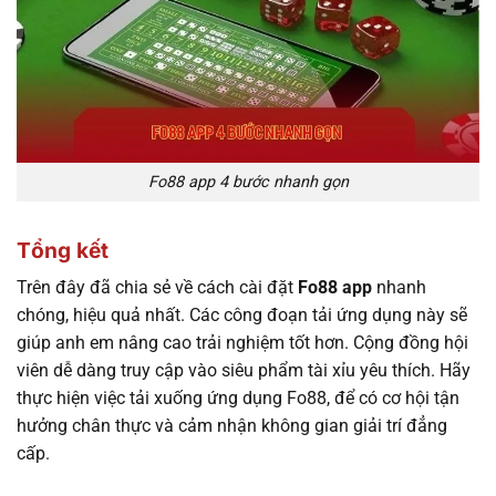
Fo88 app 4 bước nhanh gọn
Tổng kết
Trên đây đã chia sẻ về cách cài đặt
Fo88 app
nhanh
chóng, hiệu quả nhất. Các công đoạn tải ứng dụng này sẽ
giúp anh em nâng cao trải nghiệm tốt hơn. Cộng đồng hội
viên dễ dàng truy cập vào siêu phẩm tài xỉu yêu thích. Hãy
thực hiện việc tải xuống ứng dụng Fo88, để có cơ hội tận
hưởng chân thực và cảm nhận không gian giải trí đẳng
cấp.