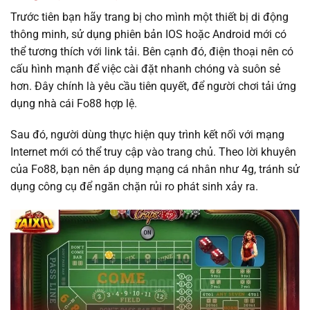
Trước tiên bạn hãy trang bị cho mình một thiết bị di động
thông minh, sử dụng phiên bản IOS hoặc Android mới có
thể tương thích với link tải. Bên cạnh đó, điện thoại nên có
cấu hình mạnh để việc cài đặt nhanh chóng và suôn sẻ
hơn. Đây chính là yêu cầu tiên quyết, để người chơi tải ứng
dụng nhà cái Fo88 hợp lệ.
Sau đó, người dùng thực hiện quy trình kết nối với mạng
Internet mới có thể truy cập vào trang chủ. Theo lời khuyên
của Fo88, bạn nên áp dụng mạng cá nhân như 4g, tránh sử
dụng công cụ để ngăn chặn rủi ro phát sinh xảy ra.