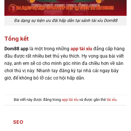
Đa dạng sự kiện ưu đãi hấp dẫn tại sảnh tài xỉu Dom88
Tổng kết
Dom88 app
là một trong những
app tài xỉu
đẳng cấp hàng
đầu được rất nhiều bet thủ yêu thích. Hy vọng qua bài viết
này, anh em sẽ có cho mình góc nhìn đa chiều hơn về sân
chơi thú vị này. Nhanh tay đăng ký tại nhà cái ngay bây
giờ, để không bỏ lỡ các cơ hội hấp dẫn.
Bài viết này được đăng trong
app tài xỉu
và được gắn thẻ
tài xỉu
.
SEO