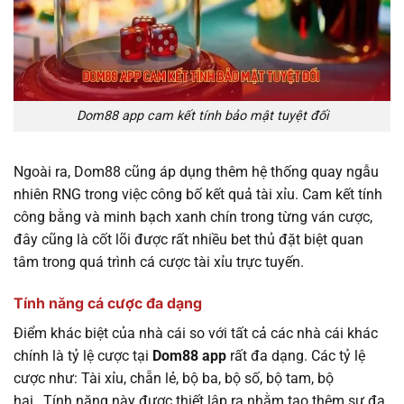
Dom88 app cam kết tính bảo mật tuyệt đối
Ngoài ra, Dom88 cũng áp dụng thêm hệ thống quay ngẫu
nhiên RNG trong việc công bố kết quả tài xỉu. Cam kết tính
công bằng và minh bạch xanh chín trong từng ván cược,
đây cũng là cốt lõi được rất nhiều bet thủ đặt biệt quan
tâm trong quá trình cá cược tài xỉu trực tuyến.
Tính năng cá cược đa dạng
Điểm khác biệt của nhà cái so với tất cả các nhà cái khác
chính là tỷ lệ cược tại
Dom88 app
rất đa dạng. Các tỷ lệ
cược như: Tài xỉu, chẵn lẻ, bộ ba, bộ số, bộ tam, bộ
hai,..Tính năng này được thiết lập ra nhằm tạo thêm sự đa