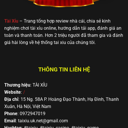
Tài Xỉu
– Trang tổng hợp review nhà cái, chia sẻ kinh
nghiệm chơi tài xỉu online, hướng dẫn tải app, đánh giá an
toàn và thanh toán. Hơn 2 triệu người đã tham gia và đánh
giá hài lòng về hệ thống tai xiu của chúng tôi.
THÔNG TIN LIÊN HỆ
Thương hiệu
: TÀI XỈU
Website
:
/
Địa chỉ
: 15 Ng. 58A P. Hoàng Đạo Thành, Hạ Đình, Thanh
Xuân, Hà Nội, Việt Nam
Phone
: 0972947019
Email
:
taixiu.uk.net@gmail.com
Hashtag
: #taixiu, #taixiu_casino, #taixiu_game,