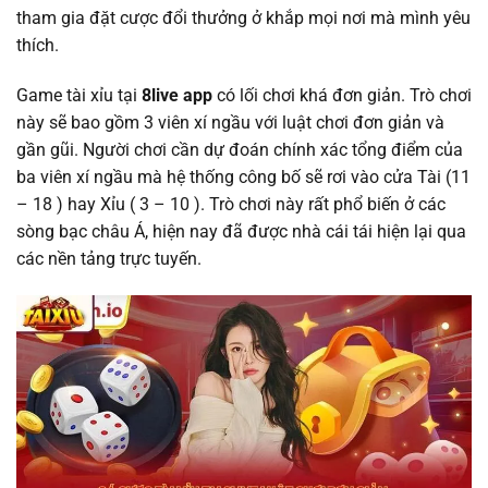
tham gia đặt cược đổi thưởng ở khắp mọi nơi mà mình yêu
thích.
Game tài xỉu tại
8live app
có lối chơi khá đơn giản. Trò chơi
này sẽ bao gồm 3 viên xí ngầu với luật chơi đơn giản và
gần gũi. Người chơi cần dự đoán chính xác tổng điểm của
ba viên xí ngầu mà hệ thống công bố sẽ rơi vào cửa Tài (11
– 18 ) hay Xỉu ( 3 – 10 ). Trò chơi này rất phổ biến ở các
sòng bạc châu Á, hiện nay đã được nhà cái tái hiện lại qua
các nền tảng trực tuyến.