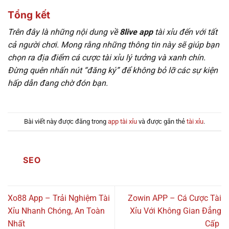
Tổng kết
Trên đây là những nội dung về
8live app
tài xỉu đến với tất
cả người chơi. Mong rằng những thông tin này sẽ giúp bạn
chọn ra địa điểm cá cược tài xỉu lý tưởng và xanh chín.
Đừng quên nhấn nút “đăng ký” để không bỏ lỡ các sự kiện
hấp dẫn đang chờ đón bạn.
Bài viết này được đăng trong
app tài xỉu
và được gắn thẻ
tài xỉu
.
SEO
Xo88 App – Trải Nghiệm Tài
Zowin APP – Cá Cược Tài
Xỉu Nhanh Chóng, An Toàn
Xỉu Với Không Gian Đẳng
Nhất
Cấp