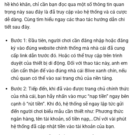
hề khó khăn, chỉ cần bạn đọc qua một số thông tin quan
trọng này sau đây là đã truy cập vào hệ thống và cá cược
dễ dàng. Cùng tìm hiểu ngay các thao tác hướng dẫn chi
tiết sau đây.
Bước 1: Đầu tiên, người chơi cần đăng nhập hoặc đăng
ký vào đúng website chính thống mà nhà cái đã cung
cấp link dẫn trước đó. Hoặc có thể truy cập trên trình
duyệt của thiết bị di động. Đối với thao tác này, anh em
cần cẩn thận để vào đúng nhà cái 8live xanh chín, nếu
chủ quan có thể vào sai trang chủ của nền tảng.
Bước 2: Tiếp đến, khi đã vào được trang chủ chính thức
của nhà cái, bạn hãy nhấn vào mục “nạp tiền” ngay bên
cạnh ô “rút tiền”. Khi đó, hệ thống sẽ ngay lập tức gửi
đến người chơi biểu mẫu cần thiết như: Phương thức
ngân hàng, tên tài khoản, số tiền nạp,…Chỉ với vài phút
hệ thống đã cập nhật tiền vào tài khoản của bạn.