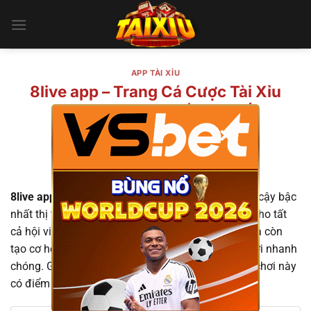
Bỏ
qua
nội
dung
APP TÀI XỈU
8live app – Trang Cá Cược Tài Xỉu
Đáng Tin Cậy Nhất Châu Á
×
ĐĂNG VÀO
THÁNG MƯỜI MỘT 4, 2025
BỞI
SEO
8live app
là nhà cái cá cược
game tài xỉu
đáng tin cậy bậc
nhất thị trường. Sân chơi này không chỉ đem đến cho tất
cả hội viên một trải nghiệm cá cược chất lượng, mà còn
tạo cơ hội đổi đời cho rất nhiều người muốn đổi đời nhanh
chóng. Giờ đây, cùng chúng tôi tìm hiểu ngay sân chơi này
có điểm gì thú vị sau đây.