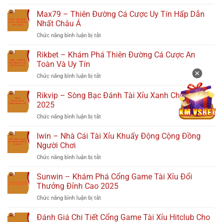
SV88
Cược
2025
–
Max79 – Thiên Đường Cá Cược Uy Tín Hấp Dẫn
Trực
Nhà
Tuyến
Nhất Châu Á
Cái
Số
Chức năng bình luận bị tắt
ở
Tài
1
Max79
Xỉu
Trong
–
Rikbet – Khám Phá Thiên Đường Cá Cược An
Uy
Năm
Thiên
Tín,
Toàn Và Uy Tín
2025
Đường
Minh
✕
Chức năng bình luận bị tắt
ở
Cá
Bạch
Rikbet
Cược
Nhất
–
Rikvip – Sòng Bạc Đánh Tài Xỉu Xanh Chín Nhất
Uy
Năm
Khám
Tín
2025
2025
Phá
Hấp
Chức năng bình luận bị tắt
ở
Thiên
Dẫn
Rikvip
Đường
Nhất
–
Iwin – Nhà Cái Tài Xỉu Khuấy Động Cộng Đồng
Cá
Châu
Sòng
Cược
Người Chơi
Á
Bạc
An
Chức năng bình luận bị tắt
ở
Đánh
Toàn
Iwin
Tài
Và
–
Sunwin – Khám Phá Cổng Game Tài Xỉu Đổi
Xỉu
Uy
Nhà
Xanh
Thưởng Đỉnh Cao 2025
Tín
Cái
Chín
Chức năng bình luận bị tắt
ở
Tài
Nhất
Sunwin
Xỉu
2025
–
Đánh Giá Chi Tiết Cổng Game Tài Xỉu Hitclub Cho
Khuấy