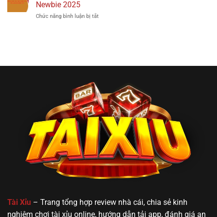
Khám
Động
Newbie 2025
Phá
Cộng
Chức năng bình luận bị tắt
ở
Cổng
Đồng
Đánh
Game
Người
Giá
Tài
Chơi
Chi
Xỉu
Tiết
Đổi
Cổng
Thưởng
Game
Đỉnh
Tài
Cao
Xỉu
2025
Hitclub
Cho
Newbie
2025
Tài Xỉu
– Trang tổng hợp review nhà cái, chia sẻ kinh
nghiệm chơi tài xỉu online, hướng dẫn tải app, đánh giá an