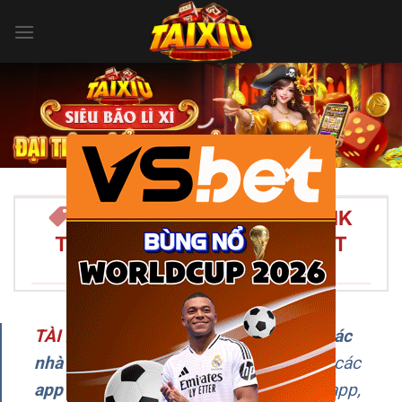
Bỏ
qua
nội
dung
×
TÀI XỈU ONLINE 2026 – LINK
TẢI APP TÀI XỈU UY TÍN NHẤT
VIỆT NAM/SPAN>
TÀI XỈU
–
Đây là chuyên trang
review các
nhà cái Tài Xỉu uy tín
, cập nhật liên tục các
app chơi Tài Xỉu online
, hướng dẫn tải app,