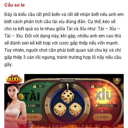
Cầu so le
Đây là kiểu cầu rất phổ biến và rất dễ nhận biết nếu anh em
biết cách phân tích cầu tài xỉu đúng đắn. Cụ thể, kèo sẽ
cho ra kết quả so le nhau giữa Tài và Xỉu như: Tài – Xỉu –
Tài – Xỉu. Đối với dạng này, khi gặp, nhiều anh em cao thủ
sẽ đánh xen kẽ kết hợp với cược gấp thếp nếu vốn mạnh.
Tuy nhiên, người chơi cần phải biết quan sát chu kỳ và chỉ
gấp thếp 3 ván rồi ngưng, tránh trường hợp lỗ nãy nếu cầu
gãy.