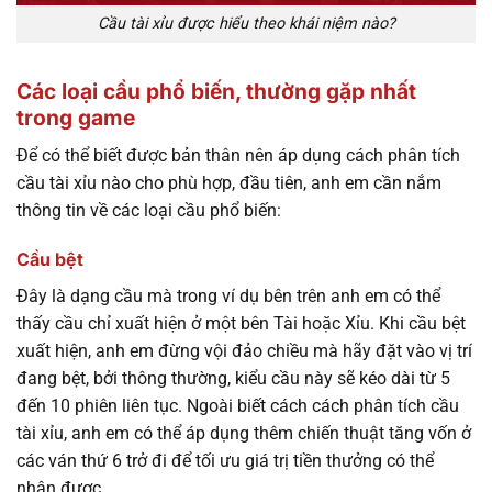
Cầu tài xỉu được hiểu theo khái niệm nào?
Các loại cầu phổ biến, thường gặp nhất
trong game
Để có thể biết được bản thân nên áp dụng cách phân tích
cầu tài xỉu nào cho phù hợp, đầu tiên, anh em cần nắm
thông tin về các loại cầu phổ biến:
Cầu bệt
Đây là dạng cầu mà trong ví dụ bên trên anh em có thể
thấy cầu chỉ xuất hiện ở một bên Tài hoặc Xỉu. Khi cầu bệt
xuất hiện, anh em đừng vội đảo chiều mà hãy đặt vào vị trí
đang bệt, bởi thông thường, kiểu cầu này sẽ kéo dài từ 5
đến 10 phiên liên tục. Ngoài biết cách cách phân tích cầu
tài xỉu, anh em có thể áp dụng thêm chiến thuật tăng vốn ở
các ván thứ 6 trở đi để tối ưu giá trị tiền thưởng có thể
nhận được.