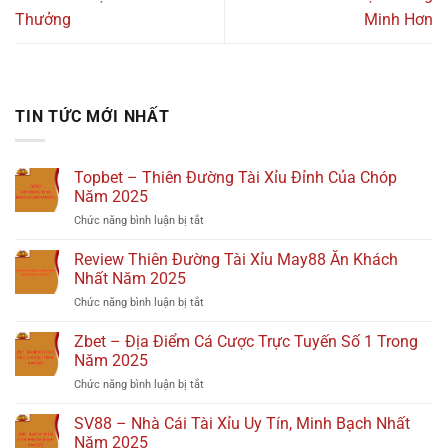
Thưởng
Minh Hơn
TIN TỨC MỚI NHẤT
Topbet – Thiên Đường Tài Xỉu Đỉnh Của Chóp
Năm 2025
Chức năng bình luận bị tắt
ở
Topbet
–
Review Thiên Đường Tài Xỉu May88 Ăn Khách
Thiên
Nhất Năm 2025
Đường
Chức năng bình luận bị tắt
ở
Tài
Review
Xỉu
Thiên
Zbet – Địa Điểm Cá Cược Trực Tuyến Số 1 Trong
Đỉnh
Đường
Của
Năm 2025
Tài
Chóp
Chức năng bình luận bị tắt
ở
Xỉu
Năm
Zbet
May88
2025
–
SV88 – Nhà Cái Tài Xỉu Uy Tín, Minh Bạch Nhất
Ăn
Địa
Khách
Năm 2025