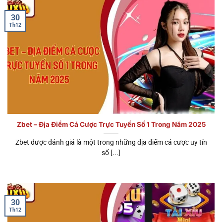
30
Th12
Zbet – Địa Điểm Cá Cược Trực Tuyến Số 1 Trong Năm 2025
Zbet được đánh giá là một trong những địa điểm cá cược uy tín
số [...]
30
Th12