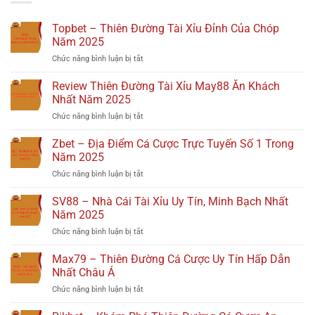
Topbet – Thiên Đường Tài Xỉu Đỉnh Của Chóp
Năm 2025
Chức năng bình luận bị tắt
ở
Topbet
–
Review Thiên Đường Tài Xỉu May88 Ăn Khách
Thiên
Nhất Năm 2025
Đường
Chức năng bình luận bị tắt
ở
Tài
Review
Xỉu
Thiên
Zbet – Địa Điểm Cá Cược Trực Tuyến Số 1 Trong
Đỉnh
Đường
Của
Năm 2025
Tài
Chóp
Chức năng bình luận bị tắt
ở
Xỉu
Năm
Zbet
May88
2025
–
SV88 – Nhà Cái Tài Xỉu Uy Tín, Minh Bạch Nhất
Ăn
Địa
Khách
Năm 2025
Điểm
Nhất
Chức năng bình luận bị tắt
ở
Cá
Năm
SV88
Cược
2025
–
Max79 – Thiên Đường Cá Cược Uy Tín Hấp Dẫn
Trực
Nhà
Tuyến
Nhất Châu Á
Cái
Số
Chức năng bình luận bị tắt
ở
Tài
1
Max79
Xỉu
Trong
–