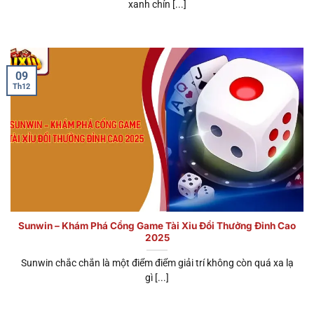
xanh chín [...]
09
Th12
Sunwin – Khám Phá Cổng Game Tài Xỉu Đổi Thưởng Đỉnh Cao
2025
Sunwin chắc chắn là một điểm điểm giải trí không còn quá xa lạ
gì [...]