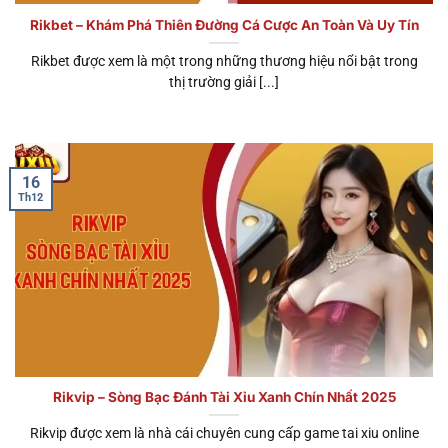
Rikbet – Khám Phá Thiên Đường Cá Cược An Toàn Và Uy Tín
Rikbet được xem là một trong những thương hiệu nổi bật trong
thị trường giải [...]
16
Th12
Rikvip – Sòng Bạc Đánh Tài Xỉu Xanh Chín Nhất 2025
Rikvip được xem là nhà cái chuyên cung cấp game tai xiu online