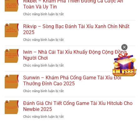
Rikbet – Khám Phá Thiên Đường Cá Cược An
Uy
Năm
Thiên
Tín,
Toàn Và Uy Tín
2025
Đường
Minh
Chức năng bình luận bị tắt
ở
Cá
Bạch
Rikbet
Cược
Nhất
–
Rikvip – Sòng Bạc Đánh Tài Xỉu Xanh Chín Nhất
Uy
Năm
Khám
Tín
2025
2025
Phá
Hấp
Chức năng bình luận bị tắt
ở
Thiên
Dẫn
Rikvip
Đường
✕
Nhất
–
Iwin – Nhà Cái Tài Xỉu Khuấy Động Cộng Đồng
Cá
Châu
Sòng
Cược
Người Chơi
Á
Bạc
An
Chức năng bình luận bị tắt
ở
Đánh
Toàn
Iwin
Tài
Và
–
Sunwin – Khám Phá Cổng Game Tài Xỉu Đổi
Xỉu
Uy
Nhà
Xanh
Thưởng Đỉnh Cao 2025
Tín
Cái
Chín
Chức năng bình luận bị tắt
ở
Tài
Nhất
Sunwin
Xỉu
2025
–
Đánh Giá Chi Tiết Cổng Game Tài Xỉu Hitclub Cho
Khuấy
Khám
Động
Newbie 2025
Phá
Cộng
Chức năng bình luận bị tắt
ở
Cổng
Đồng
Đánh
Game
Người
Giá
Tài
Chơi
Chi
Xỉu
Tiết
Đổi