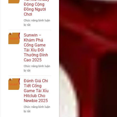
Uy
Bạc
Động Cộng
Tín
Đánh
Đồng Người
Tài
Chơi
Xỉu
Xanh
Chức năng bình luận
Chín
bị tắt
ở
Nhất
Iwin
2025
–
Sunwin –
Nhà
Khám Phá
Cái
Cổng Game
Tài
Tài Xỉu Đổi
Xỉu
Thưởng Đỉnh
Khuấy
Cao 2025
Động
Cộng
Chức năng bình luận
Đồng
bị tắt
ở
Người
Sunwin
Chơi
–
Đánh Giá Chi
Khám
Tiết Cổng
Phá
Game Tài Xỉu
Cổng
Hitclub Cho
Game
Newbie 2025
Tài
Xỉu
Chức năng bình luận
Đổi
bị tắt
ở
Thưởng
Đánh