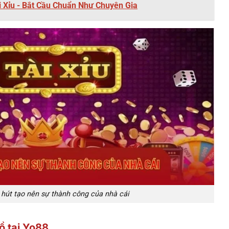
i Xỉu - Bắt Cầu Chuẩn Như Chuyên Gia
hút tạo nên sự thành công của nhà cái
ồ tại Yo88