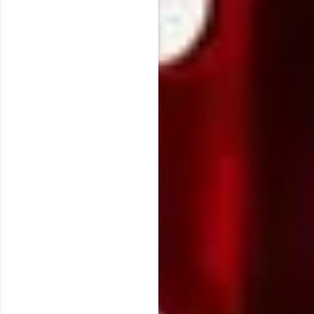
Đỉnh
Giá
Cao
Chi
2025
Tiết
Cổng
Game
Tài
Xỉu
Hitclub
Cho
Newbie
2025