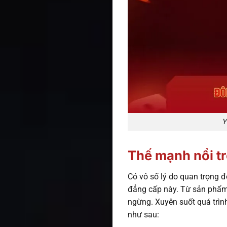
Y
Thế mạnh nổi tr
Có vô số lý do quan trọng 
đẳng cấp này. Từ sản phẩm
ngừng. Xuyên suốt quá trình
như sau: