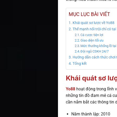
MỤC LỤC BÀI VIẾT
Khái quát sơ lược về Yo88
Thế mạnh nổi trội chỉ có tạ
Cá cược tiện lợi
Giao diện tối ưu
Mức thưởng khổng lồ tại
Đội ngũ CSKH 24/7
Hướng dẫn cách thức chơi tà
Tổng kết
Khái quát sơ lư
Yo88
hoạt động trong lĩnh v
những tín đồ đam mê cá cược
cần nắm bắt các thông tin 
Năm thành lập: 2010