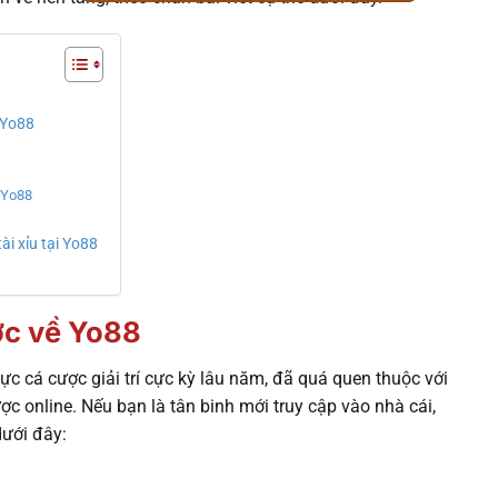
i Yo88
 Yo88
i xỉu tại Yo88
ợc về Yo88
ực cá cược giải trí cực kỳ lâu năm, đã quá quen thuộc với
 online. Nếu bạn là tân binh mới truy cập vào nhà cái,
dưới đây: