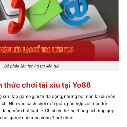
Bộ phận liên lạc hỗ trợ liên tục
thức chơi tài xỉu tại Yo88
 sưu tập game giải trí đa dạng, nhưng bộ môn tài xỉu vẫn
ích. Nhờ vào cách chơi đơn giản, phù hợp với mọi đối
 dàng nắm bắt luật lệ. Chính vì thế, hệ thống tích hợp quy
ể chơi game chỉ trong vòng 1 nốt nhạc: