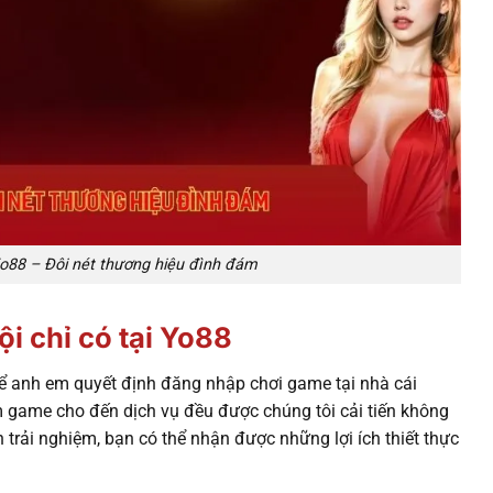
o88 – Đôi nét thương hiệu đình đám
ội chỉ có tại Yo88
để anh em quyết định đăng nhập chơi game tại nhà cái
 game cho đến dịch vụ đều được chúng tôi cải tiến không
 trải nghiệm, bạn có thể nhận được những lợi ích thiết thực