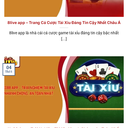
8live app – Trang Cá Cược Tài Xỉu Đáng Tin Cậy Nhất Châu Á
8live app là nhà cái cá cược game tài xỉu đáng tin cậy bậc nhất
[...]
04
Th11