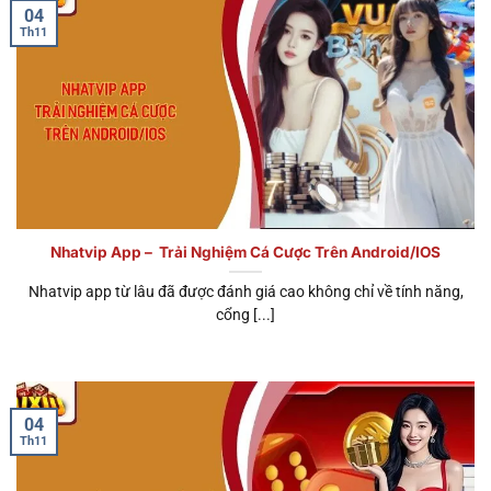
04
Th11
Nhatvip App – Trải Nghiệm Cá Cược Trên Android/IOS
Nhatvip app từ lâu đã được đánh giá cao không chỉ về tính năng,
cổng [...]
04
Th11