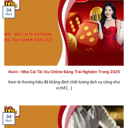
04
Th11
9win – Nhà Cái Tài Xỉu Online Đáng Trải Nghiệm Trong 2025
9win là thương hiệu đã khẳng định chất lượng dịch vụ cũng như
vị thế [...]
04
Th11