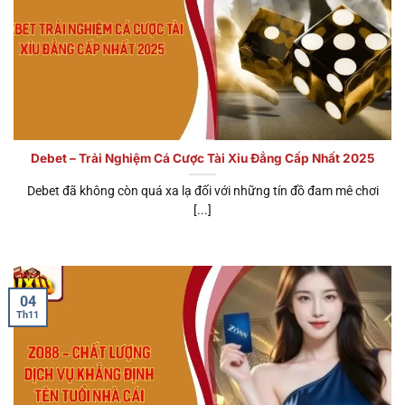
Debet – Trải Nghiệm Cá Cược Tài Xỉu Đẳng Cấp Nhất 2025
Debet đã không còn quá xa lạ đối với những tín đồ đam mê chơi
[...]
04
Th11