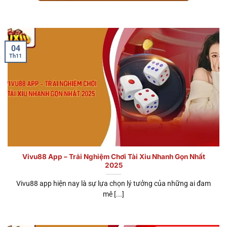
04
Th11
Vivu88 App – Trải Nghiệm Chơi Tài Xỉu Nhanh Gọn Nhất
2025
Vivu88 app hiện nay là sự lựa chọn lý tưởng của những ai đam
mê [...]