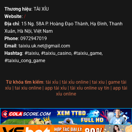
Thương hiệu
: TÀI XỈU
Website
:
/
Địa chỉ
: 15 Ng. 58A P. Hoàng Đạo Thành, Hạ Đình, Thanh
Xuân, Hà Nội, Việt Nam
Phone
: 0972947019
Email
:
taixiu.uk.net@gmail.com
Hashtag
: #taixiu, #taixiu_casino, #taixiu_game,
#taixiu_cong_game
Từ khóa tìm kiếm
: tài xỉu | tài xỉu online | tai xiu | game tài
xỉu | tai xiu online | app tài xỉu | tài xỉu online uy tín | app tài
xỉu online
×
×
×
Copyright 2026 ©
TAIXIU.UK.NET