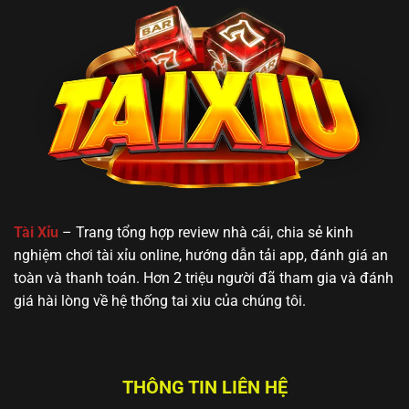
Xỉu
2025
Hitclub
Cho
Newbie
2025
Tài Xỉu
– Trang tổng hợp review nhà cái, chia sẻ kinh
nghiệm chơi tài xỉu online, hướng dẫn tải app, đánh giá an
toàn và thanh toán. Hơn 2 triệu người đã tham gia và đánh
giá hài lòng về hệ thống tai xiu của chúng tôi.
THÔNG TIN LIÊN HỆ