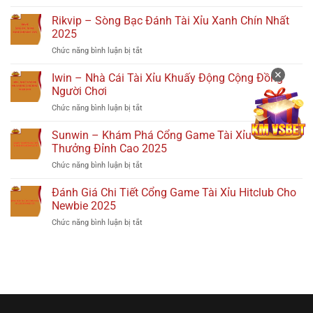
Rikbet
Cược
Nhất
–
Rikvip – Sòng Bạc Đánh Tài Xỉu Xanh Chín Nhất
Uy
Năm
Khám
Tín
2025
2025
Phá
Hấp
Chức năng bình luận bị tắt
ở
Thiên
Dẫn
Rikvip
Đường
Nhất
✕
–
Iwin – Nhà Cái Tài Xỉu Khuấy Động Cộng Đồng
Cá
Châu
Sòng
Cược
Người Chơi
Á
Bạc
An
Chức năng bình luận bị tắt
ở
Đánh
Toàn
Iwin
Tài
Và
–
Sunwin – Khám Phá Cổng Game Tài Xỉu Đổi
Xỉu
Uy
Nhà
Xanh
Thưởng Đỉnh Cao 2025
Tín
Cái
Chín
Chức năng bình luận bị tắt
ở
Tài
Nhất
Sunwin
Xỉu
2025
–
Đánh Giá Chi Tiết Cổng Game Tài Xỉu Hitclub Cho
Khuấy
Khám
Động
Newbie 2025
Phá
Cộng
Chức năng bình luận bị tắt
ở
Cổng
Đồng
Đánh
Game
Người
Giá
Tài
Chơi
Chi
Xỉu
Tiết
Đổi
Cổng
Thưởng
Game
Đỉnh
Tài
Cao