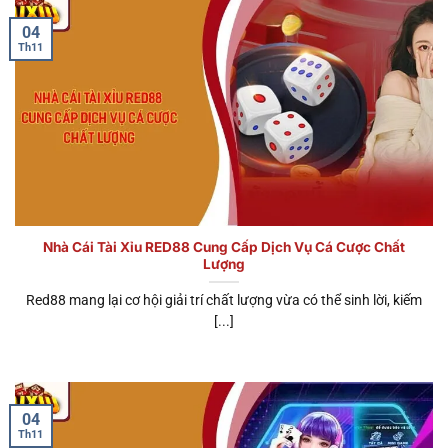
04
Th11
Nhà Cái Tài Xỉu RED88 Cung Cấp Dịch Vụ Cá Cược Chất
Lượng
Red88 mang lại cơ hội giải trí chất lượng vừa có thể sinh lời, kiếm
[...]
04
Th11