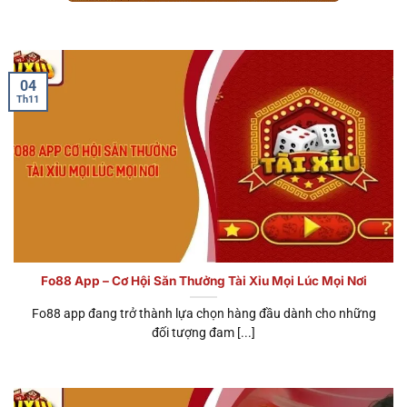
04
Th11
Fo88 App – Cơ Hội Săn Thưởng Tài Xỉu Mọi Lúc Mọi Nơi
Fo88 app đang trở thành lựa chọn hàng đầu dành cho những
đối tượng đam [...]