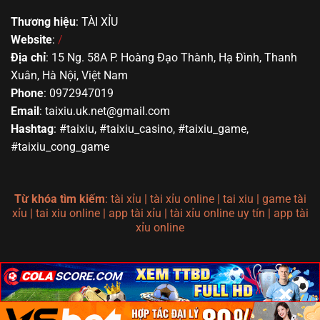
Thương hiệu
: TÀI XỈU
Website
:
/
Địa chỉ
: 15 Ng. 58A P. Hoàng Đạo Thành, Hạ Đình, Thanh
Xuân, Hà Nội, Việt Nam
Phone
: 0972947019
Email
:
taixiu.uk.net@gmail.com
Hashtag
: #taixiu, #taixiu_casino, #taixiu_game,
#taixiu_cong_game
Từ khóa tìm kiếm
: tài xỉu | tài xỉu online | tai xiu | game tài
xỉu | tai xiu online | app tài xỉu | tài xỉu online uy tín | app tài
xỉu online
×
×
×
Copyright 2026 ©
TAIXIU.UK.NET