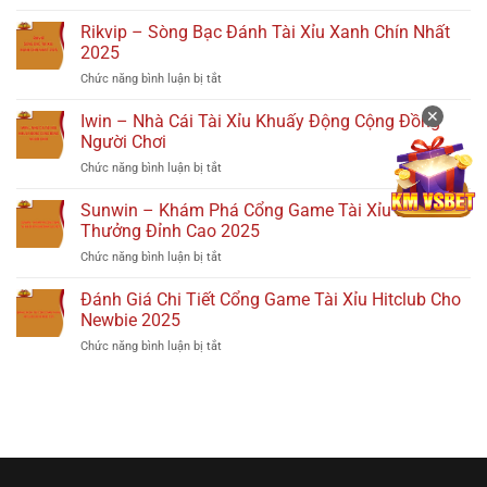
Rikbet
Cược
Nhất
–
Rikvip – Sòng Bạc Đánh Tài Xỉu Xanh Chín Nhất
Uy
Năm
Khám
Tín
2025
2025
Phá
Hấp
Chức năng bình luận bị tắt
ở
Thiên
Dẫn
Rikvip
Đường
Nhất
✕
–
Iwin – Nhà Cái Tài Xỉu Khuấy Động Cộng Đồng
Cá
Châu
Sòng
Cược
Người Chơi
Á
Bạc
An
Chức năng bình luận bị tắt
ở
Đánh
Toàn
Iwin
Tài
Và
–
Sunwin – Khám Phá Cổng Game Tài Xỉu Đổi
Xỉu
Uy
Nhà
Xanh
Thưởng Đỉnh Cao 2025
Tín
Cái
Chín
Chức năng bình luận bị tắt
ở
Tài
Nhất
Sunwin
Xỉu
2025
–
Đánh Giá Chi Tiết Cổng Game Tài Xỉu Hitclub Cho
Khuấy
Khám
Động
Newbie 2025
Phá
Cộng
Chức năng bình luận bị tắt
ở
Cổng
Đồng
Đánh
Game
Người
Giá
Tài
Chơi
Chi
Xỉu
Tiết
Đổi
Cổng
Thưởng
Game
Đỉnh
Tài
Cao