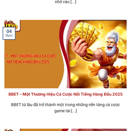
nhờ vào [...]
04
Th11
BBET – Một Thương Hiệu Cá Cược Nổi Tiếng Hàng Đầu 2025
BBET từ lâu đã trở thành một trong những nền tảng cá cược
game tài [...]