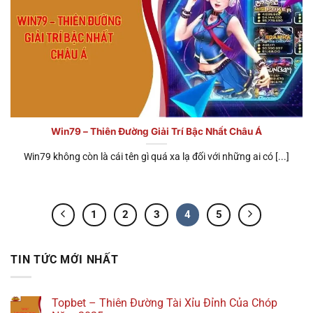
Win79 – Thiên Đường Giải Trí Bậc Nhất Châu Á
Win79 không còn là cái tên gì quá xa lạ đối với những ai có [...]
1
2
3
4
5
TIN TỨC MỚI NHẤT
Topbet – Thiên Đường Tài Xỉu Đỉnh Của Chóp