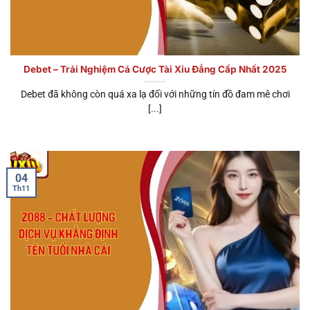
Debet – Trải Nghiệm Cá Cược Tài Xỉu Đẳng Cấp Nhất 2025
Debet đã không còn quá xa lạ đối với những tín đồ đam mê chơi
[...]
04
Th11