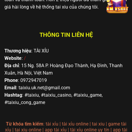
giá hài lòng về hệ thống tai xiu của chúng tôi.
THÔNG TIN LIÊN HỆ
Thương hiệu
: TÀI XỈU
Website
:
/
Địa chỉ
: 15 Ng. 58A P. Hoàng Đạo Thành, Hạ Đình, Thanh
Xuân, Hà Nội, Việt Nam
Phone
: 0972947019
Email
:
taixiu.uk.net@gmail.com
Hashtag
: #taixiu, #taixiu_casino, #taixiu_game,
#taixiu_cong_game
Từ khóa tìm kiếm
: tài xỉu | tài xỉu online | tai xiu | game tài
xỉu | tai xiu online | app tài xỉu | tài xỉu online uy tín | app tài