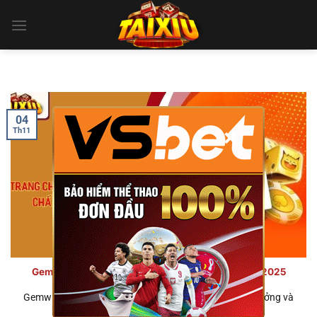
Bỏ
qua
nội
dung
04
×
Th11
Gemwin – Trang Chủ Cá Cược Tài Xỉu Chất Lượng 2025
Gemwin là nhà cái tài xỉu được rất nhiều cược thủ tin tưởng và
lựa [...]