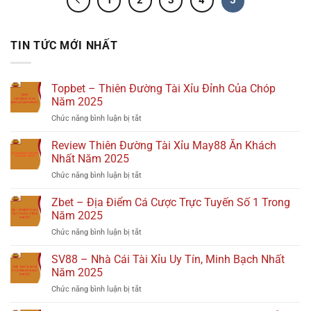
1
2
3
4
5
TIN TỨC MỚI NHẤT
Topbet – Thiên Đường Tài Xỉu Đỉnh Của Chóp
Năm 2025
Chức năng bình luận bị tắt
ở
Topbet
–
Review Thiên Đường Tài Xỉu May88 Ăn Khách
Thiên
Nhất Năm 2025
Đường
Chức năng bình luận bị tắt
ở
Tài
Review
Xỉu
Thiên
Zbet – Địa Điểm Cá Cược Trực Tuyến Số 1 Trong
Đỉnh
Đường
Của
Năm 2025
Tài
Chóp
Chức năng bình luận bị tắt
ở
Xỉu
Năm
Zbet
May88
2025
–
SV88 – Nhà Cái Tài Xỉu Uy Tín, Minh Bạch Nhất
Ăn
Địa
Khách
Năm 2025
Điểm
Nhất
Chức năng bình luận bị tắt
ở
Cá
Năm
SV88
Cược
2025