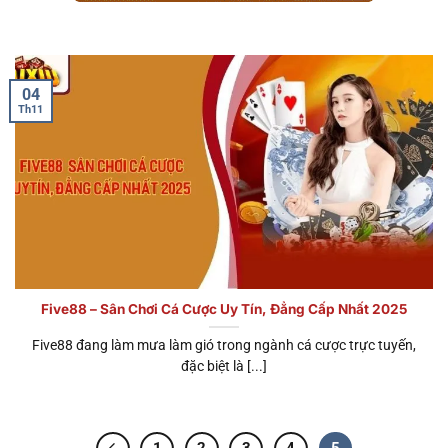
04
Th11
Five88 – Sân Chơi Cá Cược Uy Tín, Đẳng Cấp Nhất 2025
Five88 đang làm mưa làm gió trong ngành cá cược trực tuyến,
đặc biệt là [...]