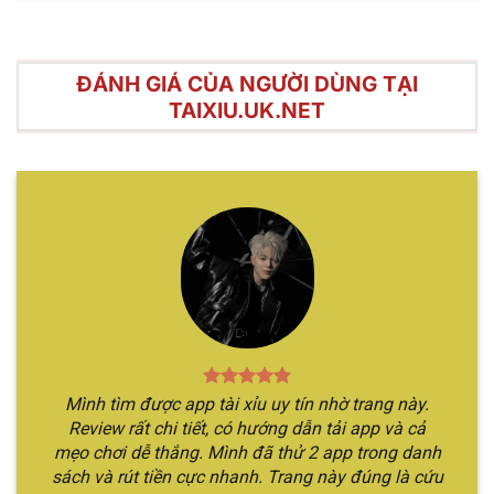
ĐÁNH GIÁ CỦA NGƯỜI DÙNG TẠI
TAIXIU.UK.NET
Điểm mạnh nổi bật của hình thức cá cược tài xỉu trực
tuyến
Hướng dẫn chơi Sicbo online chỉ qua
vài bước
Hình thức cá cược này nhìn chung có luật chơi rất
đơn giản, chỉ với vài bước đọc qua nội dung đảm
bảo bạn đã nắm rõ thông tin. Cùng theo chân
Mình tìm được app tài xỉu uy tín nhờ trang này.
chúng tôi để khám phá rõ hơn về các bước tham
Review rất chi tiết, có hướng dẫn tải app và cả
gia.
mẹo chơi dễ thắng. Mình đã thử 2 app trong danh
sách và rút tiền cực nhanh. Trang này đúng là cứu
Bước 1
: Đầu tiên, bạn cần vào website chính