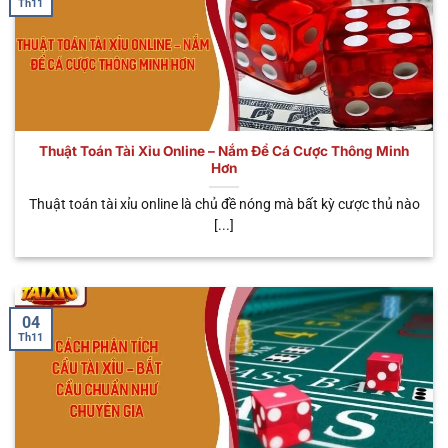
Th11
một số điểm độc đáo này sau đây. Chúng không
chỉ đem đến cho người chơi đa dạng trải nghiệm,
mà rất nhiều lợi ích hấp dẫn đang đón chờ bạn.
Tham gia mọi lúc mọi nơi
Thuật Toán Tài Xỉu Online – Nắm Để Cá Cược Thông Minh
Khi bắt đầu tham gia trải nghiệm hình thức cá cược
Hơn
trực tuyến này, anh em có thể tham gia đặt cược ở
khắp mọi nơi mà mình muốn. Dù bạn làm công việc
Thuật toán tài xỉu online là chủ đề nóng mà bất kỳ cược thủ nào
[...]
gì như: Shipper, lái xe, văn phòng hay đầu bếp,…Đều
có thể tham gia cá cược tối ưu và kiếm về các phần
thưởng khủng. So với hình thức truyền thống, bạn
cần phải tìm sòng và cá cược bất hợp pháp, gặp rất
04
nhiều cản trở. Do đó, đây cũng chính là điểm tối ưu
Th11
được nhiều bet thủ tin tưởng.
Nạp rút tiện lợi
Không cần phải tốn quá nhiều thời gian, chỉ với vài