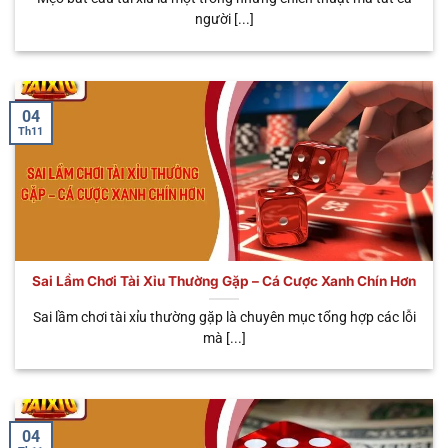
Nhiều loại cược
người [...]
🧧 Sicbo
Tùy
Đa dạng trải
linh hoạt, tỷ lệ
Phú Nhị
từng
nghiệm, tỷ lệ
thưởng có thể
Đại
biến thể
trả thưởng cao
lên đến
x888
04
Th11
Sai Lầm Chơi Tài Xỉu Thường Gặp – Cá Cược Xanh Chín Hơn
Đa dạng loại hình cá cược mà anh em có thể lựa chọn
Sai lầm chơi tài xỉu thường gặp là chuyên mục tổng hợp các lỗi
mà [...]
Tại sao anh em nên chọn chơi tài xỉu
online uy tín
Không phải ngẫu nhiên sân chơi này lại được nhiều
04
bet thủ yêu thích nhiều đến vậy. Tất cả đều nhờ vào