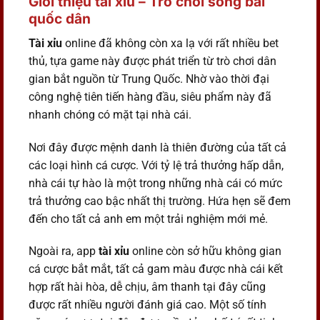
Giới thiệu tài xỉu – Trò chơi sòng bài
quốc dân
Tài xỉu
online đã không còn xa lạ với rất nhiều bet
thủ, tựa game này được phát triển từ trò chơi dân
gian bắt nguồn từ Trung Quốc. Nhờ vào thời đại
công nghệ tiên tiến hàng đầu, siêu phẩm này đã
nhanh chóng có mặt tại nhà cái.
Nơi đây được mệnh danh là thiên đường của tất cả
các loại hình cá cược. Với tỷ lệ trả thưởng hấp dẫn,
nhà cái tự hào là một trong những nhà cái có mức
trả thưởng cao bậc nhất thị trường. Hứa hẹn sẽ đem
đến cho tất cả anh em một trải nghiệm mới mẻ.
Ngoài ra, app
tài xỉu
online còn sở hữu không gian
cá cược bắt mắt, tất cả gam màu được nhà cái kết
hợp rất hài hòa, dễ chịu, âm thanh tại đây cũng
được rất nhiều người đánh giá cao. Một số tính