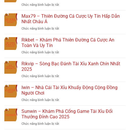
Điểm
Nhất
Chức năng bình luận bị tắt
ở
Cá
Năm
SV88
Cược
2025
–
Max79 – Thiên Đường Cá Cược Uy Tín Hấp Dẫn
Trực
Nhà
Tuyến
Nhất Châu Á
Cái
Số
Chức năng bình luận bị tắt
ở
Tài
1
Max79
Xỉu
Trong
–
Rikbet – Khám Phá Thiên Đường Cá Cược An
Uy
Năm
Thiên
Tín,
Toàn Và Uy Tín
2025
Đường
Minh
Chức năng bình luận bị tắt
ở
Cá
Bạch
Rikbet
Cược
Nhất
–
Rikvip – Sòng Bạc Đánh Tài Xỉu Xanh Chín Nhất
Uy
Năm
Khám
Tín
2025
2025
Phá
Hấp
Chức năng bình luận bị tắt
ở
Thiên
Dẫn
Rikvip
Đường
Nhất
–
Iwin – Nhà Cái Tài Xỉu Khuấy Động Cộng Đồng
Cá
Châu
Sòng
Cược
Người Chơi
Á
Bạc
An
Chức năng bình luận bị tắt
ở
Đánh
Toàn
Iwin
Tài
Và
–
Sunwin – Khám Phá Cổng Game Tài Xỉu Đổi
Xỉu
Uy
Nhà
Xanh
Thưởng Đỉnh Cao 2025
Tín
Cái
Chín
Chức năng bình luận bị tắt
ở
Tài
Nhất
Sunwin
Xỉu