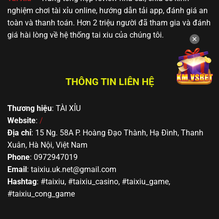
nghiệm chơi tài xỉu online, hướng dẫn tải app, đánh giá an
toàn và thanh toán. Hơn 2 triệu người đã tham gia và đánh
giá hài lòng về hệ thống tai xiu của chúng tôi.
✕
THÔNG TIN LIÊN HỆ
Thương hiệu
: TÀI XỈU
Website
:
/
Địa chỉ
: 15 Ng. 58A P. Hoàng Đạo Thành, Hạ Đình, Thanh
Xuân, Hà Nội, Việt Nam
Phone
: 0972947019
Email
:
taixiu.uk.net@gmail.com
Hashtag
: #taixiu, #taixiu_casino, #taixiu_game,
#taixiu_cong_game