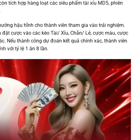
còn tích hợp hàng loạt các siêu phẩm tài xỉu MD5, phiên
.
hưởng hậu hĩnh cho thành viên tham gia vào trải nghiệm.
n đặt cược vào các kèo Tài/ Xỉu, Chẵn/ Lẻ, cược màu, cược
ác. Nếu thành công dự đoán kết quả chính xác, thành viên
h với tỷ lệ 1 ăn 8 lần.