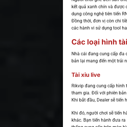
kết quả xanh chín và được c
dụng công nghệ tiên tiến 
Đồng thời, đơn vị còn chi t
các hành vi sử dụng tool h
Các loại hình tà
Nhà cái đang cung cấp đa d
bản lại mang đến một trải 
Tài xỉu live
Rikvip đang cung cấp hình t
tham gia. Đối với phiên bản
Khi bắt đầu, Dealer sẽ tiến
Khi đó, người chơi sẽ tiến
khác. Bạn tiến hành đưa ra