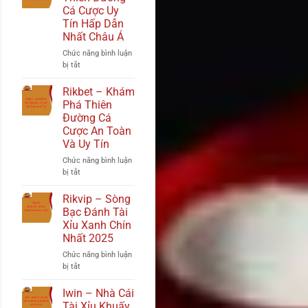
2025
Cái
Cá Cược Uy
Tài
Tín Hấp Dẫn
Xỉu
Nhất Châu Á
Uy
Tín,
Chức năng bình luận
Minh
bị tắt
ở
Bạch
Max79
Nhất
–
Rikbet – Khám
Năm
Thiên
Phá Thiên
2025
Đường
Đường Cá
Cá
Cược An Toàn
Cược
Và Uy Tín
Uy
Tín
Chức năng bình luận
Hấp
bị tắt
ở
Dẫn
Rikbet
Nhất
–
Rikvip – Sòng
Châu
Khám
Bạc Đánh Tài
Á
Phá
Xỉu Xanh Chín
Thiên
Nhất 2025
Đường
Cá
Chức năng bình luận
Cược
bị tắt
ở
An
Rikvip
Toàn
–
Iwin – Nhà Cái
Và
Sòng
Tài Xỉu Khuấy