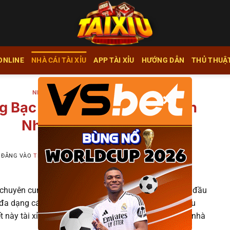
 ONLINE
NHÀ CÁI TÀI XỈU
APP TÀI XỈU
HƯỚNG DẪN
THỦ THUẬT
NHÀ CÁI TÀI XỈU
×
ng Bạc Đánh Tài Xỉu Xanh Chín
Nhất 2025
ĐĂNG VÀO
THÁNG 12 16, 2025
BỞI
SEO
i chuyên cung cấp game
tai xiu online
xanh chín hàng đầu
đa dạng các dòng game sicbo với tỷ lệ trả thưởng siêu
t này tài xỉu online sẽ chia sẻ từ A đến Z thông tin về nhà