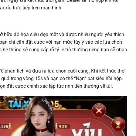
h. Ngay khi kết thúc thời gian, Dealer sẽ mở hộp kín và
i xỉu trực tiếp trên màn hình.
sở hữu đồ họa siêu đẹp mắt và được nhiều người yêu thích.
 bạn chỉ cần đặt cược với hạn mức tùy ý vào các lựa chọn
 hệ thống sẽ cung cấp rõ tỷ lệ trả thưởng riêng bạn sẽ nhận
 phân tích và đưa ra lựa chọn cuối cùng. Khi kết thúc thời
t quả trong vòng 15s và bạn có thể “Nặn” bát siêu hồi hộp.
n đặt cược chính xác lập tức rinh tiền thưởng về túi.