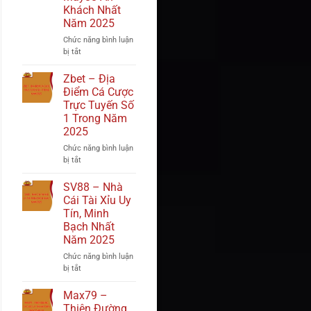
Tài
Khách Nhất
Xỉu
Năm 2025
Đỉnh
Của
Chức năng bình luận
Chóp
bị tắt
ở
Năm
Review
2025
Thiên
Zbet – Địa
Đường
Điểm Cá Cược
Tài
Trực Tuyến Số
Xỉu
1 Trong Năm
May88
2025
Ăn
Khách
Chức năng bình luận
Nhất
bị tắt
ở
Năm
Zbet
2025
–
SV88 – Nhà
Địa
Cái Tài Xỉu Uy
Điểm
Tín, Minh
Cá
Bạch Nhất
Cược
Năm 2025
Trực
Tuyến
Chức năng bình luận
Số
bị tắt
ở
1
SV88
Trong
–
Max79 –
Năm
Nhà
Thiên Đường