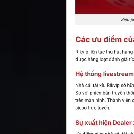
Siêu p
Các ưu điểm của
Rikvip liên tục thu hút hàn
được hàng loạt đánh giá tích
Hệ thống livestream
Nhà cái tài xỉu Rikvip sở h
So với phiên bản truyền thốn
trên màn hình. Thành viên c
sicbo trực tuyến.
Sự xuất hiện Dealer