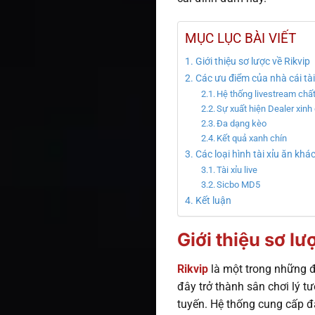
MỤC LỤC BÀI VIẾT
Giới thiệu sơ lược về Rikvip
Các ưu điểm của nhà cái tài
Hệ thống livestream chấ
Sự xuất hiện Dealer xinh
Đa dạng kèo
Kết quả xanh chín
Các loại hình tài xỉu ăn khá
Tài xỉu live
Sicbo MD5
Kết luận
Giới thiệu sơ lư
Rikvip
là một trong những đi
đây trở thành sân chơi lý t
tuyến. Hệ thống cung cấp đ