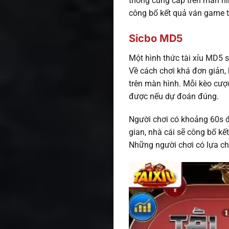
thống cung cấp trên màn hìn
công bố kết quả ván game tà
Sicbo MD5
Một hình thức tài xỉu MD5 
Về cách chơi khá đơn giản,
trên màn hình. Mỗi kèo cược
được nếu dự đoán đúng.
Người chơi có khoảng 60s để
gian, nhà cái sẽ công bố kế
Những người chơi có lựa chọ