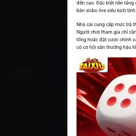
đến cao. Đặc biệt nền tảng 
bản sicbo live siêu kịch tính
Nhà cái cung cấp mức trả t
Người chơi tham gia chỉ cầ
tổng hoặc đặt cược chính x
có cơ hội săn thưởng hậu hĩn