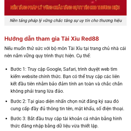
Nền tảng pháp lý vững chắc tăng sự uy tín cho thương hiệu
Hướng dẫn tham gia Tài Xỉu Red88
Nếu muốn thử sức với bộ môn Tài Xỉu tại trang chủ nhà cái
nên nắm vững quy trình thực hiện. Cụ thể:
Bước 1: Truy cập Google, Safari, trình duyệt web tìm
kiếm website chính thức. Bạn có thể truy cập các liên
kết đầu tiên nhằm bảo đảm tính an toàn và chắc chắn
không phải trang lừa đảo.
Bước 2: Tại giao diện nhấn chọn nút đăng ký sau đó
cung cấp đầy đủ thông tin tên, mật khẩu, số điện thoại.
Bước 3: Bắt đầu truy cập tài khoản cá nhân bằng hình
thức đăng nhập bằng dữ liệu vừa thiết lập.