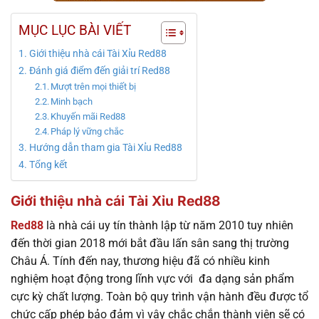
MỤC LỤC BÀI VIẾT
Giới thiệu nhà cái Tài Xỉu Red88
Đánh giá điểm đến giải trí Red88
Mượt trên mọi thiết bị
Minh bạch
Khuyến mãi Red88
Pháp lý vững chắc
Hướng dẫn tham gia Tài Xỉu Red88
Tổng kết
Giới thiệu nhà cái Tài Xỉu Red88
Red88
là nhà cái uy tín thành lập từ năm 2010 tuy nhiên
đến thời gian 2018 mới bắt đầu lấn sân sang thị trường
Châu Á. Tính đến nay, thương hiệu đã có nhiều kinh
nghiệm hoạt động trong lĩnh vực với đa dạng sản phẩm
cực kỳ chất lượng. Toàn bộ quy trình vận hành đều được tổ
chức cấp phép bảo đảm vì vậy chắc chắn thành viên sẽ có