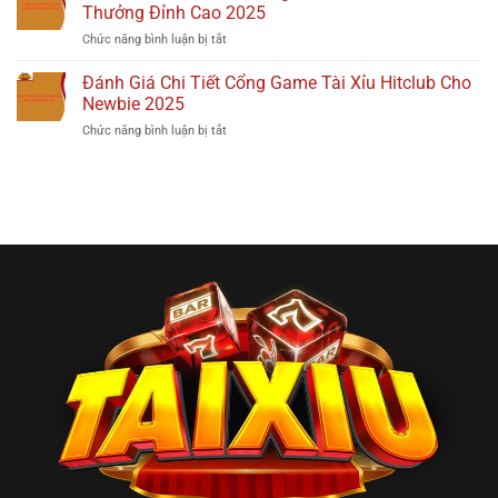
Nhà
Xanh
Thưởng Đỉnh Cao 2025
Tín
Cái
Chín
Chức năng bình luận bị tắt
ở
Tài
Nhất
Sunwin
Xỉu
2025
–
Đánh Giá Chi Tiết Cổng Game Tài Xỉu Hitclub Cho
Khuấy
Khám
Động
Newbie 2025
Phá
Cộng
Chức năng bình luận bị tắt
ở
Cổng
Đồng
Đánh
Game
Người
Giá
Tài
Chơi
Chi
Xỉu
Tiết
Đổi
Cổng
Thưởng
Game
Đỉnh
Tài
Cao
Xỉu
2025
Hitclub
Cho
Newbie
2025