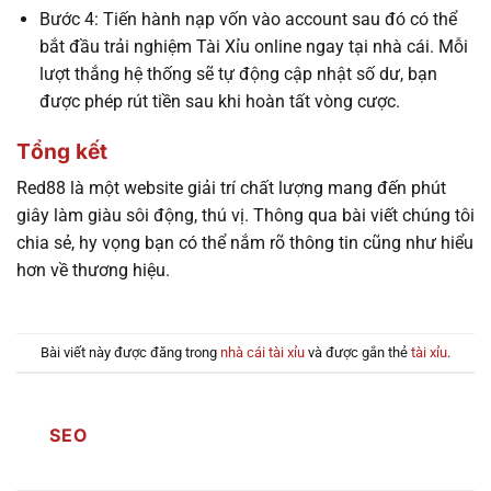
Bước 4: Tiến hành nạp vốn vào account sau đó có thể
bắt đầu trải nghiệm Tài Xỉu online ngay tại nhà cái. Mỗi
lượt thắng hệ thống sẽ tự động cập nhật số dư, bạn
được phép rút tiền sau khi hoàn tất vòng cược.
Tổng kết
Red88 là một website giải trí chất lượng mang đến phút
giây làm giàu sôi động, thú vị. Thông qua bài viết chúng tôi
chia sẻ, hy vọng bạn có thể nắm rõ thông tin cũng như hiểu
hơn về thương hiệu.
Bài viết này được đăng trong
nhà cái tài xỉu
và được gắn thẻ
tài xỉu
.
SEO