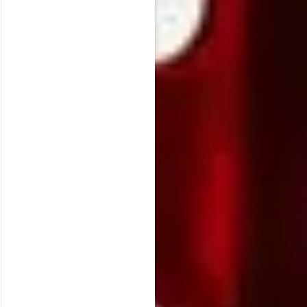
Đỉnh
Giá
Cao
Chi
2025
Tiết
Cổng
Game
Tài
Xỉu
Hitclub
Cho
Newbie
2025