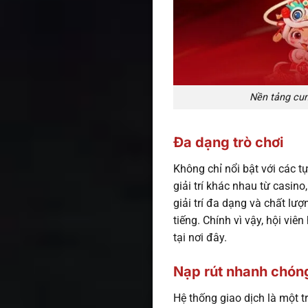
Nền tảng cung
Đa dạng trò chơi
Không chỉ nổi bật với các t
giải trí khác nhau từ casino
giải trí đa dạng và chất lư
tiếng. Chính vì vậy, hội viê
tại nơi đây.
Nạp rút nhanh chón
Hệ thống giao dịch là một 