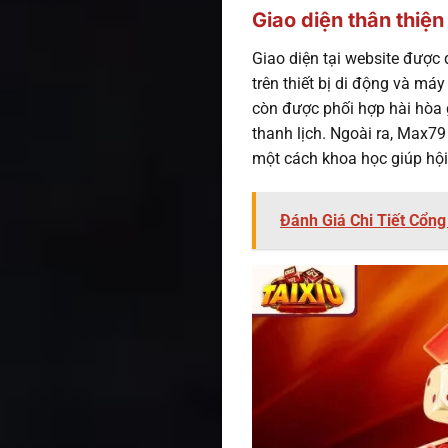
Giao diện thân thiện
Giao diện tại website được 
trên thiết bị di động và má
còn được phối hợp hài hòa 
thanh lịch. Ngoài ra, Max79
một cách khoa học giúp hội 
Đánh Giá Chi Tiết Cổng