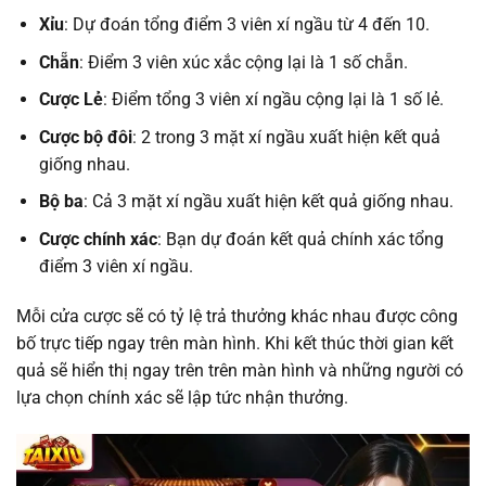
Xỉu
: Dự đoán tổng điểm 3 viên xí ngầu từ 4 đến 10.
Chẵn
: Điểm 3 viên xúc xắc cộng lại là 1 số chẵn.
Cược Lẻ
: Điểm tổng 3 viên xí ngầu cộng lại là 1 số lẻ.
Cược bộ đôi
: 2 trong 3 mặt xí ngầu xuất hiện kết quả
giống nhau.
Bộ ba
: Cả 3 mặt xí ngầu xuất hiện kết quả giống nhau.
Cược chính xác
: Bạn dự đoán kết quả chính xác tổng
điểm 3 viên xí ngầu.
Mỗi cửa cược sẽ có tỷ lệ trả thưởng khác nhau được công
bố trực tiếp ngay trên màn hình. Khi kết thúc thời gian kết
quả sẽ hiển thị ngay trên trên màn hình và những người có
lựa chọn chính xác sẽ lập tức nhận thưởng.