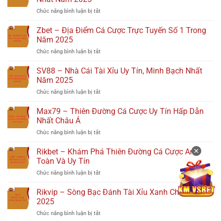
Đường
Chức năng bình luận bị tắt
ở
Tài
Review
Xỉu
Thiên
Zbet – Địa Điểm Cá Cược Trực Tuyến Số 1 Trong
Đỉnh
Đường
Của
Năm 2025
Tài
Chóp
Chức năng bình luận bị tắt
ở
Xỉu
Năm
Zbet
May88
2025
–
SV88 – Nhà Cái Tài Xỉu Uy Tín, Minh Bạch Nhất
Ăn
Địa
Khách
Năm 2025
Điểm
Nhất
Chức năng bình luận bị tắt
ở
Cá
Năm
SV88
Cược
2025
–
Max79 – Thiên Đường Cá Cược Uy Tín Hấp Dẫn
Trực
Nhà
Tuyến
Nhất Châu Á
Cái
Số
Chức năng bình luận bị tắt
ở
Tài
1
Max79
Xỉu
Trong
–
✕
Rikbet – Khám Phá Thiên Đường Cá Cược An
Uy
Năm
Thiên
Tín,
Toàn Và Uy Tín
2025
Đường
Minh
Chức năng bình luận bị tắt
ở
Cá
Bạch
Rikbet
Cược
Nhất
–
Rikvip – Sòng Bạc Đánh Tài Xỉu Xanh Chín Nhất
Uy
Năm
Khám
Tín
2025
2025
Phá
Hấp
Chức năng bình luận bị tắt
ở
Thiên
Dẫn