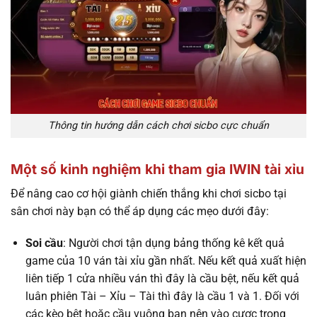
Thông tin hướng dẫn cách chơi sicbo cực chuẩn
Một số kinh nghiệm khi tham gia IWIN tài xỉu
Để nâng cao cơ hội giành chiến thắng khi chơi sicbo tại
sân chơi này bạn có thể áp dụng các mẹo dưới đây:
Soi cầu
: Người chơi tận dụng bảng thống kê kết quả
game của 10 ván tài xỉu gần nhất. Nếu kết quả xuất hiện
liên tiếp 1 cửa nhiều ván thì đây là cầu bệt, nếu kết quả
luân phiên Tài – Xỉu – Tài thì đây là cầu 1 và 1. Đối với
các kèo bệt hoặc cầu vuông bạn nên vào cược trong