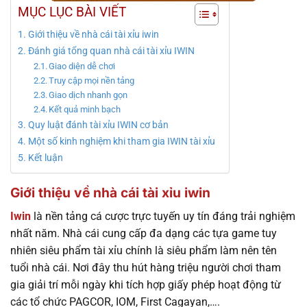
MỤC LỤC BÀI VIẾT
Giới thiệu về nhà cái tài xỉu iwin
Đánh giá tổng quan nhà cái tài xỉu IWIN
Giao diện dễ chơi
Truy cập mọi nền tảng
Giao dịch nhanh gọn
Kết quả minh bạch
Quy luật đánh tài xỉu IWIN cơ bản
Một số kinh nghiệm khi tham gia IWIN tài xỉu
Kết luận
Giới thiệu về nhà cái tài xỉu iwin
Iwin
là nền tảng cá cược trực tuyến uy tín đáng trải nghiệm
nhất năm. Nhà cái cung cấp đa dạng các tựa game tuy
nhiên siêu phẩm tài xỉu chính là siêu phẩm làm nên tên
tuổi nhà cái. Nơi đây thu hút hàng triệu người chơi tham
gia giải trí mỗi ngày khi tích hợp giấy phép hoạt động từ
các tổ chức PAGCOR, IOM, First Cagayan,….