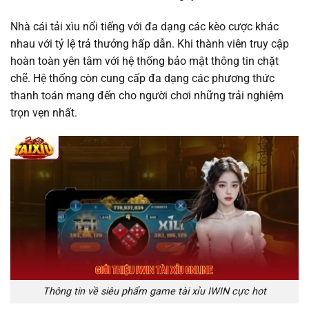
Nhà cái tải xìu nổi tiếng với đa dạng các kèo cược khác
nhau với tỷ lệ trả thưởng hấp dẫn. Khi thành viên truy cập
hoàn toàn yên tâm với hệ thống bảo mật thông tin chặt
chẽ. Hệ thống còn cung cấp đa dạng các phương thức
thanh toán mang đến cho người chơi những trải nghiệm
trọn vẹn nhất.
Thông tin về siêu phẩm game tài xỉu IWIN cực hot