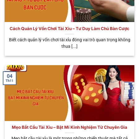
số siêu phẩm được nhiều người yêu thích và tin
tưởng nhất. Giờ đây, hãy cùng chúng tôi tìm hiểu chi
tiết ngay dưới đây.
Cách Quản Lý Vốn Chơi Tài Xỉu – Tư Duy Làm Chủ Bàn Cược
THỜI
TÊN HÌNH
ĐẶC ĐIỂM NỔI
GIAN
ƯU ĐIỂM
Biết cách quản lý vốn chơi tài xỉu đóng vai trò quan trọng không
THỨC
BẬT
MỖI
CHÍNH
thua [...]
PHIÊN
Cá cược trực tiếp
Tùy
Trải nghiệm
🎥 Sicbo
với Dealer thật,
theo
chân thật, có
Livestream
cảm giác như ở
bàn
tương tác
sòng bạc thực
cược
người thật
04
Th11
Phiên cược tốc
Chơi nhanh,
⚡ Sicbo
độ, quay kết quả
30 – 45
nhận thưởng
MD5
tự động bằng
giây
nhanh, liên tục
thuật toán MD5
Dễ chơi, có thể
Tích hợp jackpot
trúng thưởng
🐉 App Tài
cực khủng, giao
Khoảng
hàng trăm
Xỉu Rồng
diện bắt mắt, dễ
1 phút
Mẹo Bắt Cầu Tài Xỉu – Bật Mí Kinh Nghiệm Từ Chuyên Gia
triệu – hàng tỷ
thao tác
đồng
Mẹo bắt cầu tài xỉu là một trong những chiến thuật mà tất cả