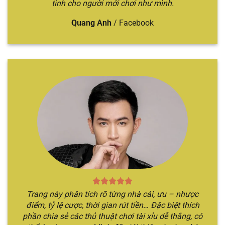
tinh cho người mới chơi như mình.
thức của nhà cái, sau đó bắt đầu các bước đăng
ký và đăng nhập để hoàn tất quá trình. Sau đó,
Quang Anh
/
Facebook
hãy bắt đầu trở về trang chủ và thực hiện việc
nạp tiền để đủ điều kiện tham gia.
Bước 2
: Tiếp đến, anh em cần trở về lại trang chủ
và chọn chuyên mục “
Tài xỉu
”. Khi đó, hệ thống
sẽ chuyển bạn đến địa chỉ web mới có nhiều
hình thức game sicbo.
Bước 3
: Anh em chỉ cần chọn trò chơi mình yêu
thích và bắt đầu đặt cược theo chiến thuật của
bản thân. Nếu đúng, bạn sẽ giành được chiến
thắng, hệ thống sẽ thanh toán ngay lập tức.
Ngược lại, thua bạn sẽ mất hết số tiền cược.
Trang này phân tích rõ từng nhà cái, ưu – nhược
điểm, tỷ lệ cược, thời gian rút tiền… Đặc biệt thích
phần chia sẻ các thủ thuật chơi tài xỉu dễ thắng, có