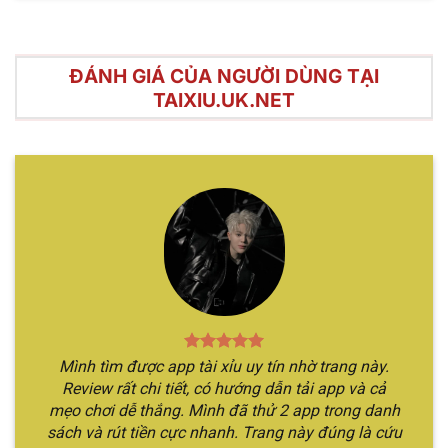
ĐÁNH GIÁ CỦA NGƯỜI DÙNG TẠI
TAIXIU.UK.NET
Điểm mạnh nổi bật của hình thức cá cược tài xỉu trực
tuyến
Hướng dẫn chơi Sicbo online chỉ qua
vài bước
Hình thức cá cược này nhìn chung có luật chơi rất
đơn giản, chỉ với vài bước đọc qua nội dung đảm
bảo bạn đã nắm rõ thông tin. Cùng theo chân
Mình tìm được app tài xỉu uy tín nhờ trang này.
chúng tôi để khám phá rõ hơn về các bước tham
Review rất chi tiết, có hướng dẫn tải app và cả
gia.
mẹo chơi dễ thắng. Mình đã thử 2 app trong danh
sách và rút tiền cực nhanh. Trang này đúng là cứu
Bước 1
: Đầu tiên, bạn cần vào website chính