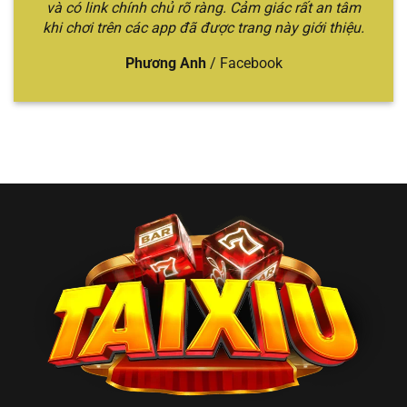
🎲 Tài
Sicbo quen thuộc,
và có link chính chủ rõ ràng. Cảm giác rất an tâm
chuyên
trung–cao
Xỉu
tỷ lệ trả thưởng
khi chơi trên các app đã được trang này giới thiệu.
sâu, trải
cấp thích sự
Online
cao, đa dạng hình
nghiệm
ổn định
thức cược
đỉnh cao
Phương Anh
/
Facebook
Top 2 nhà cái đổi
Nhiều mẹo
Bet thủ thích
thưởng uy tín,
chơi hữu
tìm hiểu chiến
🏆
nhiều trò chơi hấp
ích, trò
thuật và đổi
Win79
dẫn, chia sẻ mẹo
chơi đổi
thưởng
chơi
thưởng
nhanh
Người mới
Giao diện thao tác
Trải
chơi hoặc
💎
tiện lợi, tỷ lệ xác
nghiệm
muốn chơi
Gemwin
suất cao khi đánh
mượt, dễ
nhanh – gọn
Sicbo
thao tác
– rõ
Anh em
Cược lớn –
Jackpot Sicbo lên
muốn
đổi đời
thắng lớn,
💰 BBET
đến vài tỷ, tỷ lệ
nhanh
, thích
hũ siêu
trúng cao
cảm giác
khủng
mạnh
Đa dạng hình thức
Người chơi
cược: Livestream,
Lối chơi
phổ thông