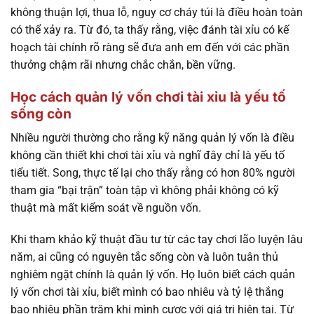
không thuận lợi, thua lỗ, nguy cơ cháy túi là điều hoàn toàn
có thể xảy ra. Từ đó, ta thấy rằng, việc đánh tài xỉu có kế
hoạch tài chính rõ ràng sẽ đưa anh em đến với các phần
thưởng chậm rãi nhưng chắc chắn, bền vững.
Học cách quản lý vốn chơi tài xỉu là yếu tố
sống còn
Nhiều người thường cho rằng kỹ năng quản lý vốn là điều
không cần thiết khi chơi tài xỉu và nghĩ đây chỉ là yếu tố
tiểu tiết. Song, thực tế lại cho thấy rằng có hơn 80% người
tham gia “bại trận” toàn tập vì không phải không có kỹ
thuật mà mất kiểm soát về nguồn vốn.
Khi tham khảo kỹ thuật đầu tư từ các tay chơi lão luyện lâu
năm, ai cũng có nguyên tắc sống còn và luôn tuân thủ
nghiêm ngặt chính là quản lý vốn. Họ luôn biết cách quản
lý vốn chơi tài xỉu, biết mình có bao nhiêu và tỷ lệ thắng
bao nhiêu phần trăm khi mình cược với giá trị hiện tại. Từ