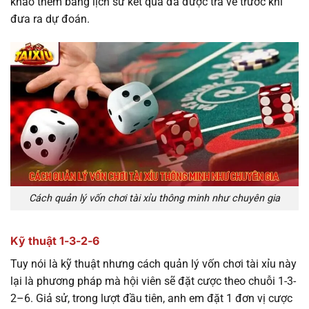
khảo thêm bảng lịch sử kết quả đã được trả về trước khi
đưa ra dự đoán.
Cách quản lý vốn chơi tài xỉu thông minh như chuyên gia
Kỹ thuật 1-3-2-6
Tuy nói là kỹ thuật nhưng cách quản lý vốn chơi tài xỉu này
lại là phương pháp mà hội viên sẽ đặt cược theo chuỗi 1-3-
2–6. Giả sử, trong lượt đầu tiên, anh em đặt 1 đơn vị cược