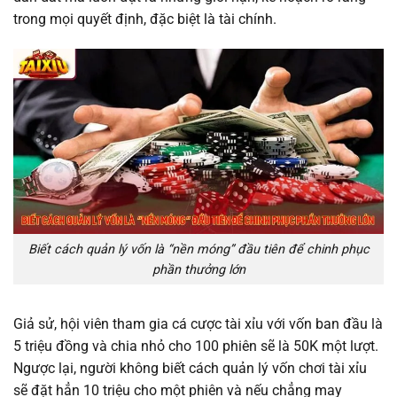
trong mọi quyết định, đặc biệt là tài chính.
Biết cách quản lý vốn là “nền móng” đầu tiên để chinh phục
phần thưởng lớn
Giả sử, hội viên tham gia cá cược tài xỉu với vốn ban đầu là
5 triệu đồng và chia nhỏ cho 100 phiên sẽ là 50K một lượt.
Ngược lại, người không biết cách quản lý vốn chơi tài xỉu
sẽ đặt hẳn 10 triệu cho một phiên và nếu chẳng may