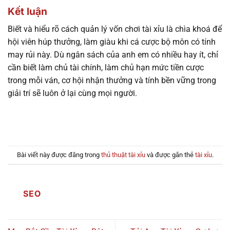
Kết luận
Biết và hiểu rõ cách quản lý vốn chơi tài xỉu là chìa khoá để
hội viên húp thưởng, làm giàu khi cá cược bộ môn có tính
may rủi này. Dù ngân sách của anh em có nhiều hay ít, chỉ
cần biết làm chủ tài chính, làm chủ hạn mức tiền cược
trong mỗi ván, cơ hội nhận thưởng và tính bền vững trong
giải trí sẽ luôn ở lại cùng mọi người.
Bài viết này được đăng trong
thủ thuật tài xỉu
và được gắn thẻ
tài xỉu
.
SEO