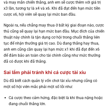
và may mắn chiến thắng, anh em sẽ cược thêm với giá trị
x3 lần, tương tự là x4 và x6. Khi đã đạt đến hạn mức tiền
cược x6, hội viên sẽ quay lại mức ban đầu.
Ngoài ra, nếu chẳng may thua ở bất kỳ giai đoạn nào, cược
thủ cũng sẽ quay lại hạn mức ban đầu. Mục đích của chiến
thuật này chính là tận dụng cơ hội trong chuỗi thắng liên
tục để nhận thưởng giá trị cao. Dù đang thắng hay thua,
anh em cũng cần quay lại hạn mức x1 khi đã đạt đến x6
để đảm bảo an toàn cho tài chính cũng như mức thưởng
đã có được khi đã thắng.
Sai lầm phải tránh khi cá cược tài xỉu
Dù đã biết cách quản lý vốn chơi tài xỉu nhưng cũng có
một số hội viên mắc phải một số lỗi như:
Cá cược theo cảm hứng, đặc biệt là khi thua nặng hoặc
đang chuỗi thắng lớn.