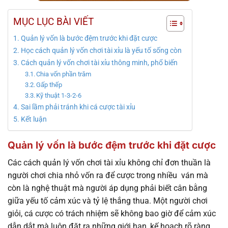
MỤC LỤC BÀI VIẾT
Quản lý vốn là bước đệm trước khi đặt cược
Học cách quản lý vốn chơi tài xỉu là yếu tố sống còn
Cách quản lý vốn chơi tài xỉu thông minh, phổ biến
Chia vốn phần trăm
Gấp thếp
Kỹ thuật 1-3-2-6
Sai lầm phải tránh khi cá cược tài xỉu
Kết luận
Quản lý vốn là bước đệm trước khi đặt cược
Các cách quản lý vốn chơi tài xỉu không chỉ đơn thuần là
người chơi chia nhỏ vốn ra để cược trong nhiều ván mà
còn là nghệ thuật mà người áp dụng phải biết cân bằng
giữa yếu tố cảm xúc và tỷ lệ thắng thua. Một người chơi
giỏi, cá cược có trách nhiệm sẽ không bao giờ để cảm xúc
dẫn dắt mà luôn đặt ra những giới hạn, kế hoạch rõ ràng