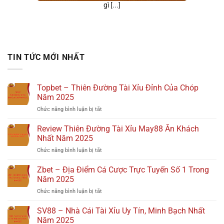
gì [...]
TIN TỨC MỚI NHẤT
Topbet – Thiên Đường Tài Xỉu Đỉnh Của Chóp
Năm 2025
Chức năng bình luận bị tắt
ở
Topbet
–
Review Thiên Đường Tài Xỉu May88 Ăn Khách
Thiên
Nhất Năm 2025
Đường
Chức năng bình luận bị tắt
ở
Tài
Review
Xỉu
Thiên
Zbet – Địa Điểm Cá Cược Trực Tuyến Số 1 Trong
Đỉnh
Đường
Của
Năm 2025
Tài
Chóp
Chức năng bình luận bị tắt
ở
Xỉu
Năm
Zbet
May88
2025
–
SV88 – Nhà Cái Tài Xỉu Uy Tín, Minh Bạch Nhất
Ăn
Địa
Khách
Năm 2025