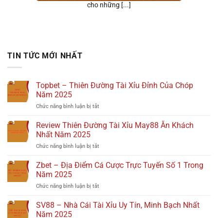
cho những [...]
TIN TỨC MỚI NHẤT
Topbet – Thiên Đường Tài Xỉu Đỉnh Của Chóp
Năm 2025
Chức năng bình luận bị tắt
ở
Topbet
–
Review Thiên Đường Tài Xỉu May88 Ăn Khách
Thiên
Nhất Năm 2025
Đường
Chức năng bình luận bị tắt
ở
Tài
Review
Xỉu
Thiên
Zbet – Địa Điểm Cá Cược Trực Tuyến Số 1 Trong
Đỉnh
Đường
Của
Năm 2025
Tài
Chóp
Chức năng bình luận bị tắt
ở
Xỉu
Năm
Zbet
May88
2025
–
SV88 – Nhà Cái Tài Xỉu Uy Tín, Minh Bạch Nhất
Ăn
Địa
Khách
Năm 2025