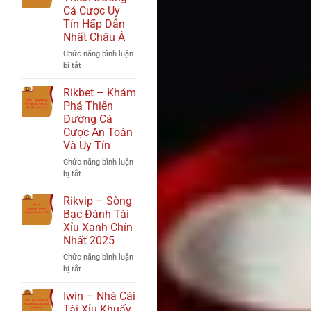
2025
Cái
Cá Cược Uy
Tài
Tín Hấp Dẫn
Xỉu
Nhất Châu Á
Uy
Tín,
Chức năng bình luận
Minh
bị tắt
ở
Bạch
Max79
Nhất
–
Rikbet – Khám
Năm
Thiên
Phá Thiên
2025
Đường
Đường Cá
Cá
Cược An Toàn
Cược
Và Uy Tín
Uy
Tín
Chức năng bình luận
Hấp
bị tắt
ở
Dẫn
Rikbet
Nhất
–
Rikvip – Sòng
Châu
Khám
Bạc Đánh Tài
Á
Phá
Xỉu Xanh Chín
Thiên
Nhất 2025
Đường
Cá
Chức năng bình luận
Cược
bị tắt
ở
An
Rikvip
Toàn
–
Iwin – Nhà Cái
Và
Sòng
Tài Xỉu Khuấy