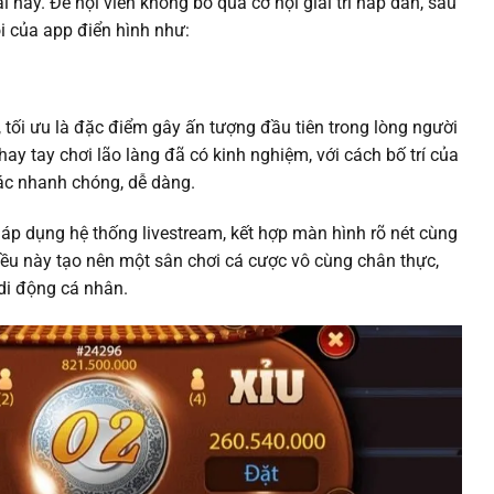
này. Để hội viên không bỏ qua cơ hội giải trí hấp dẫn, sau
rội của app điển hình như:
n, tối ưu là đặc điểm gây ấn tượng đầu tiên trong lòng người
hay tay chơi lão làng đã có kinh nghiệm, với cách bố trí của
tác nhanh chóng, dễ dàng.
 áp dụng hệ thống livestream, kết hợp màn hình rõ nét cùng
ều này tạo nên một sân chơi cá cược vô cùng chân thực,
 di động cá nhân.