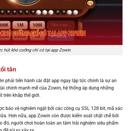
c hút khó cưỡng chỉ có tại app Zowin
ối tân
ên phải tiến hành cài đặt app ngay lập tức chính là sự an
ực tài chính mạnh mẽ của Zowin, hệ thống áp dụng những
 trên khắp thế giới.
ợc bảo vệ nghiêm ngặt bởi các công cụ SSL 128 bit, mã xác
 lửa. Hơn nữa, app Zowin còn được kiểm soát chặt chẽ bởi
 đó, người chơi hoàn toàn an tâm trải nghiệm siêu phẩm
 đề rủi ro xảy ra.