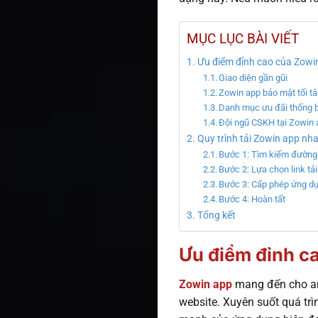
MỤC LỤC BÀI VIẾT
Ưu điểm đỉnh cao của Zowi
Giao diện gần gũi
Zowin app bảo mật tối t
Danh mục ưu đãi thống b
Đội ngũ CSKH tại Zowin
Quy trình tải Zowin app nh
Bước 1: Tìm kiếm đường 
Bước 2: Lựa chọn link tả
Bước 3: Cấp phép ứng d
Bước 4: Hoàn tất
Tổng kết
Ưu điểm đỉnh c
Zowin app
mang đến cho anh 
website. Xuyên suốt quá tr