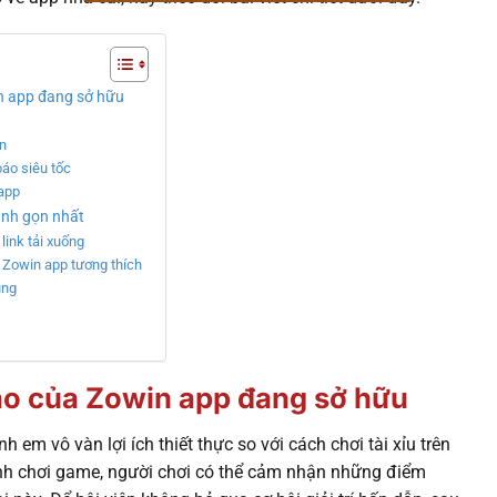
n app đang sở hữu
ân
áo siêu tốc
 app
anh gọn nhất
link tải xuống
i Zowin app tương thích
ụng
ao của Zowin app đang sở hữu
em vô vàn lợi ích thiết thực so với cách chơi tài xỉu trên
ình chơi game, người chơi có thể cảm nhận những điểm