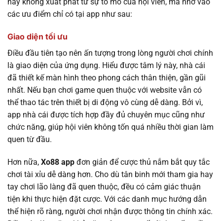
này không xuất phát từ sự tò mò của hội viên, mà nhờ vào
các ưu điểm chỉ có tại app như sau:
Giao diện tối ưu
Điều đầu tiên tạo nên ấn tượng trong lòng người chơi chính
là giao diện của ứng dụng. Hiểu được tâm lý này, nhà cái
đã thiết kế màn hình theo phong cách thân thiện, gần gũi
nhất. Nếu bạn chơi game quen thuộc với website vẫn có
thể thao tác trên thiết bị di động vô cùng dễ dàng. Bởi vì,
app nhà cái được tích hợp đầy đủ chuyên mục cũng như
chức năng, giúp hội viên không tốn quá nhiều thời gian làm
quen từ đầu.
Hơn nữa,
Xo88 app
đơn giản để cược thủ nắm bắt quy tắc
chơi tài xỉu dễ dàng hơn. Cho dù tân binh mới tham gia hay
tay chơi lão làng đã quen thuộc, đều có cảm giác thuận
tiện khi thực hiện đặt cược. Với các danh mục hướng dẫn
thể hiện rõ ràng, người chơi nhận được thông tin chính xác.