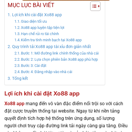
MỤC LỤC BÀI VIẾT
Lợi ích khi cài đặt Xo88 app
Giao diện tối ưu
Xo88 app luyện tập tiện lợi
Hạn chế rủi ro tài chính
Kiểm tra tính minh bạch tại Xo88 app
Quy trình tải Xo88 app tài xỉu đơn giản nhất
Bước 1: Mở đường link chính thống của nhà cái
Bước 2: Lựa chọn phiên bản Xo88 app phù hợp
Bước 3: Cài đặt
Bước 4: Đăng nhập vào nhà cái
Tổng kết
Lợi ích khi cài đặt Xo88 app
Xo88 app
mang đến vô vàn đặc điểm nổi trội so với cách
đặt cược truyền thống tại website. Ngay từ khi nền tảng
quyết định tích hợp hệ thống trên ứng dụng, số lượng
người chơi truy cập đường link tải ngày càng gia tăng. Điều