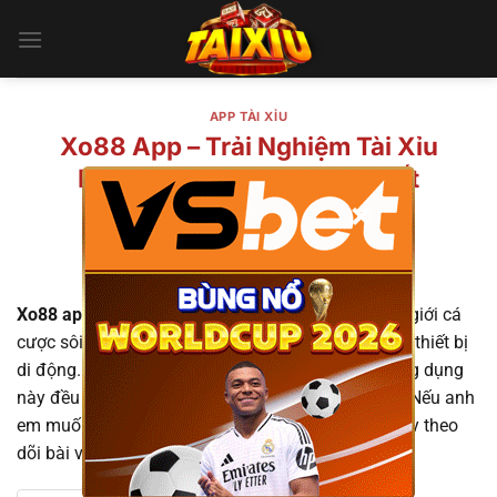
Bỏ
qua
nội
dung
APP TÀI XỈU
Xo88 App – Trải Nghiệm Tài Xỉu
Nhanh Chóng, An Toàn Nhất
×
ĐĂNG VÀO
THÁNG MƯỜI MỘT 4, 2025
BỞI
SEO
Xo88 app
là bước đầu tiên giúp anh em mở ra thế giới cá
cược sôi động, thuận tiện và vô cùng kịch tính trên thiết bị
di động. Đa số người chơi tham gia cá cược tại ứng dụng
này đều đánh giá tích cực, nhờ vào tính đơn giản. Nếu anh
em muốn tải xuống app nhà cái
tai xiu
suôn sẻ, hãy theo
dõi bài viết nêu rõ quy trình sau đây.