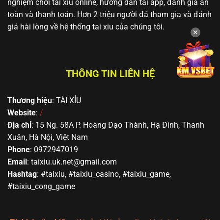
nghiệm chơi tài xỉu online, hướng dẫn tải app, đánh giá an
toàn và thanh toán. Hơn 2 triệu người đã tham gia và đánh
giá hài lòng về hệ thống tai xiu của chúng tôi.
✕
THÔNG TIN LIÊN HỆ
Thương hiệu
: TÀI XỈU
Website
:
/
Địa chỉ
: 15 Ng. 58A P. Hoàng Đạo Thành, Hạ Đình, Thanh
Xuân, Hà Nội, Việt Nam
Phone
: 0972947019
Email
:
taixiu.uk.net@gmail.com
Hashtag
: #taixiu, #taixiu_casino, #taixiu_game,
#taixiu_cong_game