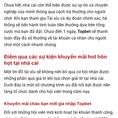
Chưa hết, nhà cái còn thể hiện được sự uy tín và chuyên
nghiệp của mình thông qua cách trả thưởng cho người
chơi. Khi bạn tham gia Tài xỉu và dự đoán chính xác, hệ
thống sẽ tiến hành tính toán tiền thưởng dựa trên tổng
cược mà bạn đã đặt. Chưa đến 1 ngày,
Topbet
sẽ thanh
toán đầy đủ số thưởng về tài khoản cá nhân cho người
chơi một cách nhanh chóng.
Điểm qua các sự kiện khuyến mãi hot hòn
họt tại nhà cái
Một tín đồ tài xỉu sẽ không nên bỏ qua cơ hội nhận được
những phần quà giá trị khi lựa chọn giải trí tại nhà cái.
Dưới đây là một số chương trình ưu đãi nổi bật được nền
tảng tổ chức dành cho hội viên trong năm nay.
Khuyến mãi chào bạn mới gia nhập Topbet
Đối với những hội viên mới kích hoạt tài khoản thành công,