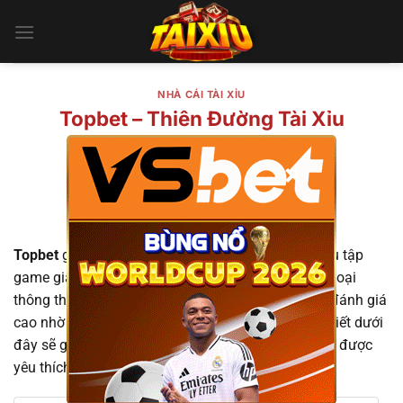
Bỏ
qua
nội
dung
NHÀ CÁI TÀI XỈU
Topbet – Thiên Đường Tài Xỉu
Đỉnh Của Chóp Năm 2025
×
ĐĂNG VÀO
THÁNG 1 6, 2026
BỞI
SEO
Topbet
ghi dấu ấn trong lòng người chơi với bộ sưu tập
game giải trí phong phú và mới mẻ. Ngoài các thể loại
thông thường như nổ hũ, bắn cá,… nền tảng được đánh giá
cao nhờ có hệ thống game
tai xiu
chất lượng. Bài viết dưới
đây sẽ giải thích cho bạn những lý do mà nền tảng được
yêu thích và các thông tin liên quan.