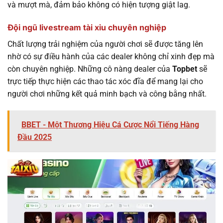
và mượt mà, đảm bảo không có hiện tượng giật lag.
Đội ngũ livestream tài xỉu chuyên nghiệp
Chất lượng trải nghiệm của người chơi sẽ được tăng lên
nhờ có sự điều hành của các dealer không chỉ xinh đẹp mà
còn chuyên nghiệp. Những cô nàng dealer của
Topbet
sẽ
trực tiếp thực hiện các thao tác xóc đĩa để mang lại cho
người chơi những kết quả minh bạch và công bằng nhất.
BBET - Một Thương Hiệu Cá Cược Nổi Tiếng Hàng
Đầu 2025