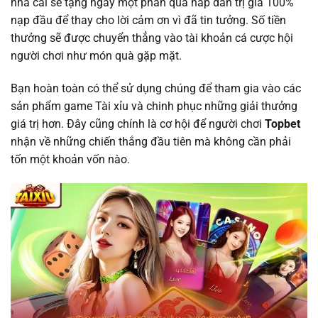
nhà cái sẽ tặng ngay một phần quà hấp dẫn trị giá 100%
nạp đầu để thay cho lời cảm ơn vì đã tin tưởng. Số tiền
thưởng sẽ được chuyển thẳng vào tài khoản cá cược hội
người chơi như món quà gặp mặt.
Bạn hoàn toàn có thể sử dụng chúng để tham gia vào các
sản phẩm game Tài xỉu và chinh phục những giải thưởng
giá trị hơn. Đây cũng chính là cơ hội để người chơi
Topbet
nhận về những chiến thắng đầu tiên mà không cần phải
tốn một khoản vốn nào.