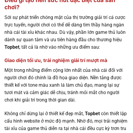
Điều gì tạo nên sức hút đặc biệt của sân
chơi?
Sới sự phát triển chóng mặt của thị trường giải trí cá cược
trực tuyến, người chơi có thể dễ dàng tìm thầy hàng ngàn
nhà cái tài xỉu khác nhau. Dù vậy, phần lớn game thủ luôn
dành sự quan tâm và ưu tiên hàng đầu cho thương hiệu
Topbet
, tất cả là nhờ vào những ưu điểm sau:
Giao diện tối ưu, trải nghiệm giải trí mượt mà
Một trong những điểm cộng lớn nhất của nhà cái đối với
người chơi đó chính là đồ họa giao diện. Nền tảng được
thiết kế với tone màu xanh lá làm chủ đạo, mang lại sự
tươi mát và cảm giác dễ chịu, tránh mỏi mắt cho người
chơi khi giải trí trong thời gian dài.
Không chỉ dừng lại ở thiết kế đẹp mắt,
Topbet
còn thiết lập
cấu hình website ở mức độ mạnh. Nhờ đó, mọi trải nghiệm
tài xỉu của game thủ diễn ra tại nhà cái đều cực kỳ trơn tru