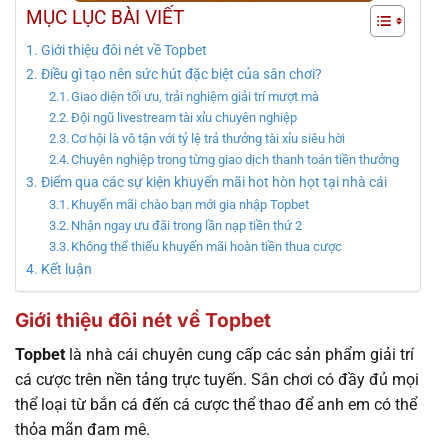
MỤC LỤC BÀI VIẾT
Giới thiệu đôi nét về Topbet
Điều gì tạo nên sức hút đặc biệt của sân chơi?
Giao diện tối ưu, trải nghiệm giải trí mượt mà
Đội ngũ livestream tài xỉu chuyên nghiệp
Cơ hội là vô tận với tỷ lệ trả thưởng tài xỉu siêu hời
Chuyên nghiệp trong từng giao dịch thanh toán tiền thưởng
Điểm qua các sự kiện khuyến mãi hot hòn họt tại nhà cái
Khuyến mãi chào bạn mới gia nhập Topbet
Nhận ngay ưu đãi trong lần nạp tiền thứ 2
Không thể thiếu khuyến mãi hoàn tiền thua cược
Kết luận
Giới thiệu đôi nét về Topbet
Topbet
là nhà cái chuyên cung cấp các sản phẩm giải trí
cá cược trên nền tảng trực tuyến. Sân chơi có đầy đủ mọi
thể loại từ bắn cá đến cá cược thể thao để anh em có thể
thỏa mãn đam mê.