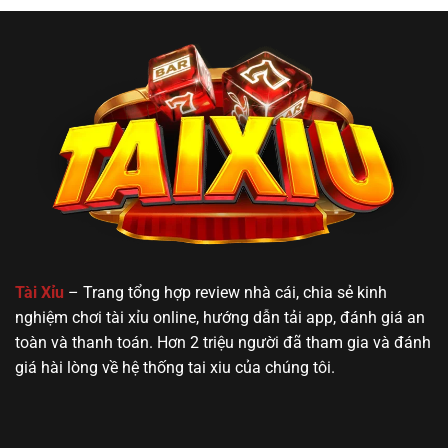
Game
Đỉnh
Tài
Cao
Xỉu
2025
Hitclub
Cho
Newbie
2025
Tài Xỉu
– Trang tổng hợp review nhà cái, chia sẻ kinh
nghiệm chơi tài xỉu online, hướng dẫn tải app, đánh giá an
toàn và thanh toán. Hơn 2 triệu người đã tham gia và đánh
giá hài lòng về hệ thống tai xiu của chúng tôi.