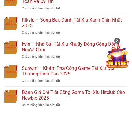
Tín,
Toàn Và Uy Tín
2025
Đường
Minh
Chức năng bình luận bị tắt
ở
Cá
Bạch
Rikbet
Cược
Nhất
–
Rikvip – Sòng Bạc Đánh Tài Xỉu Xanh Chín Nhất
Uy
Năm
Khám
Tín
2025
2025
Phá
Hấp
Chức năng bình luận bị tắt
ở
Thiên
Dẫn
Rikvip
Đường
Nhất
✕
–
Iwin – Nhà Cái Tài Xỉu Khuấy Động Cộng Đồng
Cá
Châu
Sòng
Cược
Người Chơi
Á
Bạc
An
Chức năng bình luận bị tắt
ở
Đánh
Toàn
Iwin
Tài
Và
–
Sunwin – Khám Phá Cổng Game Tài Xỉu Đổi
Xỉu
Uy
Nhà
Xanh
Thưởng Đỉnh Cao 2025
Tín
Cái
Chín
Chức năng bình luận bị tắt
ở
Tài
Nhất
Sunwin
Xỉu
2025
–
Đánh Giá Chi Tiết Cổng Game Tài Xỉu Hitclub Cho
Khuấy
Khám
Động
Newbie 2025
Phá
Cộng
Chức năng bình luận bị tắt
ở
Cổng
Đồng
Đánh
Game
Người
Giá
Tài
Chơi
Chi
Xỉu
Tiết
Đổi
Cổng
Thưởng