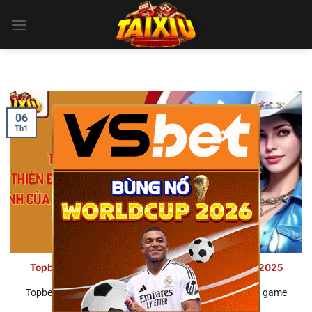
Bỏ
qua
nội
dung
06
×
Th1
Topbet – Thiên Đường Tài Xỉu Đỉnh Của Chóp Năm 2025
Topbet ghi dấu ấn trong lòng người chơi với bộ sưu tập game
giải trí [...]