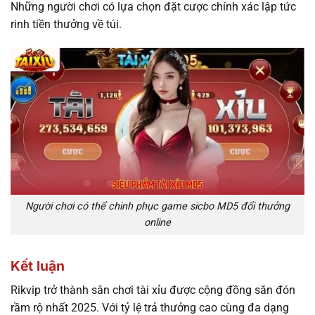
Những người chơi có lựa chọn đặt cược chính xác lập tức
rinh tiền thưởng về túi.
Người chơi có thể chinh phục game sicbo MD5 đổi thưởng
online
Kết luận
Rikvip trở thành sân chơi tài xỉu được cộng đồng săn đón
rầm rộ nhất 2025. Với tỷ lệ trả thưởng cao cùng đa dạng