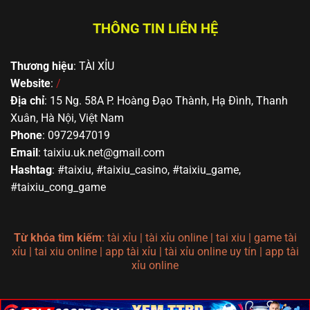
THÔNG TIN LIÊN HỆ
Thương hiệu
: TÀI XỈU
Website
:
/
Địa chỉ
: 15 Ng. 58A P. Hoàng Đạo Thành, Hạ Đình, Thanh
Xuân, Hà Nội, Việt Nam
Phone
: 0972947019
Email
:
taixiu.uk.net@gmail.com
Hashtag
: #taixiu, #taixiu_casino, #taixiu_game,
#taixiu_cong_game
Từ khóa tìm kiếm
: tài xỉu | tài xỉu online | tai xiu | game tài
xỉu | tai xiu online | app tài xỉu | tài xỉu online uy tín | app tài
xỉu online