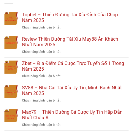
Topbet – Thiên Đường Tài Xỉu Đỉnh Của Chóp
Năm 2025
Chức năng bình luận bị tắt
ở
Topbet
–
Review Thiên Đường Tài Xỉu May88 Ăn Khách
Thiên
Nhất Năm 2025
Đường
Chức năng bình luận bị tắt
ở
Tài
Review
Xỉu
Thiên
Zbet – Địa Điểm Cá Cược Trực Tuyến Số 1 Trong
Đỉnh
Đường
Của
Năm 2025
Tài
Chóp
Chức năng bình luận bị tắt
ở
Xỉu
Năm
Zbet
May88
2025
–
SV88 – Nhà Cái Tài Xỉu Uy Tín, Minh Bạch Nhất
Ăn
Địa
Khách
Năm 2025
Điểm
Nhất
Chức năng bình luận bị tắt
ở
Cá
Năm
SV88
Cược
2025
–
Max79 – Thiên Đường Cá Cược Uy Tín Hấp Dẫn
Trực
Nhà
Tuyến
Nhất Châu Á
Cái
Số
Chức năng bình luận bị tắt
ở
Tài
1
Max79
Xỉu
Trong