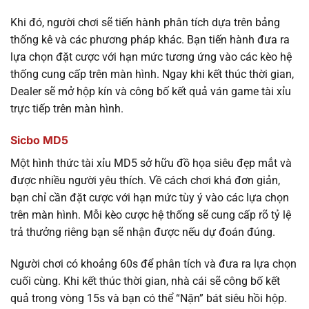
Khi đó, người chơi sẽ tiến hành phân tích dựa trên bảng
thống kê và các phương pháp khác. Bạn tiến hành đưa ra
lựa chọn đặt cược với hạn mức tương ứng vào các kèo hệ
thống cung cấp trên màn hình. Ngay khi kết thúc thời gian,
Dealer sẽ mở hộp kín và công bố kết quả ván game tài xỉu
trực tiếp trên màn hình.
Sicbo MD5
Một hình thức tài xỉu MD5 sở hữu đồ họa siêu đẹp mắt và
được nhiều người yêu thích. Về cách chơi khá đơn giản,
bạn chỉ cần đặt cược với hạn mức tùy ý vào các lựa chọn
trên màn hình. Mỗi kèo cược hệ thống sẽ cung cấp rõ tỷ lệ
trả thưởng riêng bạn sẽ nhận được nếu dự đoán đúng.
Người chơi có khoảng 60s để phân tích và đưa ra lựa chọn
cuối cùng. Khi kết thúc thời gian, nhà cái sẽ công bố kết
quả trong vòng 15s và bạn có thể “Nặn” bát siêu hồi hộp.