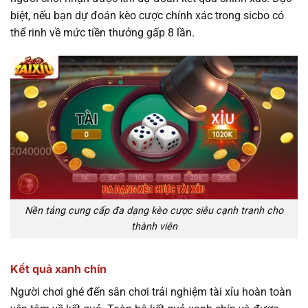
biệt, nếu bạn dự đoán kèo cược chính xác trong sicbo có
thể rinh về mức tiền thưởng gấp 8 lần.
Nền tảng cung cấp đa dạng kèo cược siêu cạnh tranh cho
thành viên
Kết quả xanh chín
Người chơi ghé đến sân chơi trải nghiệm tài xỉu hoàn toàn