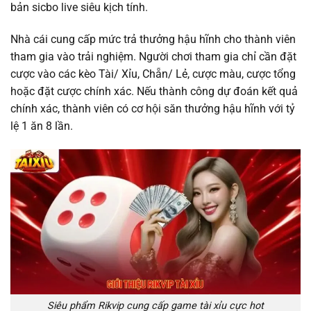
bản sicbo live siêu kịch tính.
Nhà cái cung cấp mức trả thưởng hậu hĩnh cho thành viên
tham gia vào trải nghiệm. Người chơi tham gia chỉ cần đặt
cược vào các kèo Tài/ Xỉu, Chẵn/ Lẻ, cược màu, cược tổng
hoặc đặt cược chính xác. Nếu thành công dự đoán kết quả
chính xác, thành viên có cơ hội săn thưởng hậu hĩnh với tỷ
lệ 1 ăn 8 lần.
Siêu phẩm Rikvip cung cấp game tài xỉu cực hot