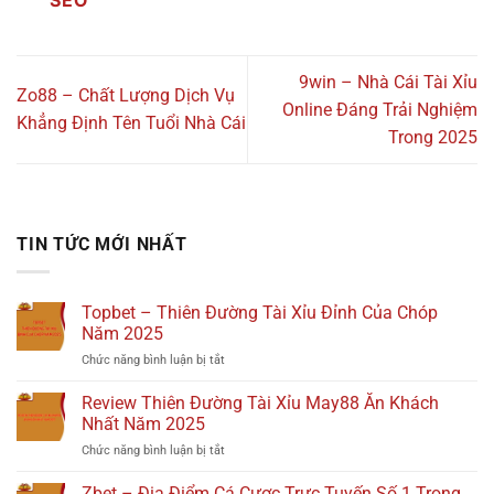
9win – Nhà Cái Tài Xỉu
Zo88 – Chất Lượng Dịch Vụ
Online Đáng Trải Nghiệm
Khẳng Định Tên Tuổi Nhà Cái
Trong 2025
TIN TỨC MỚI NHẤT
Topbet – Thiên Đường Tài Xỉu Đỉnh Của Chóp
Năm 2025
Chức năng bình luận bị tắt
ở
Topbet
–
Review Thiên Đường Tài Xỉu May88 Ăn Khách
Thiên
Nhất Năm 2025
Đường
Chức năng bình luận bị tắt
ở
Tài
Review
Xỉu
Thiên
Zbet – Địa Điểm Cá Cược Trực Tuyến Số 1 Trong
Đỉnh