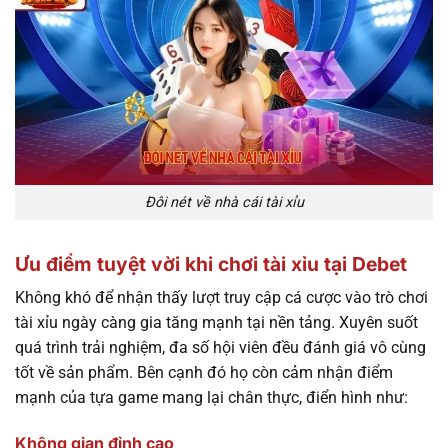
Đôi nét về nhà cái tài xỉu
Ưu điểm tuyệt vời khi chơi tài xỉu tại Debet
Không khó để nhận thấy lượt truy cập cá cược vào trò chơi
tài xỉu ngày càng gia tăng mạnh tại nền tảng. Xuyên suốt
quá trình trải nghiệm, đa số hội viên đều đánh giá vô cùng
tốt về sản phẩm. Bên cạnh đó họ còn cảm nhận điểm
mạnh của tựa game mang lại chân thực, điển hình như:
Không gian đỉnh cao