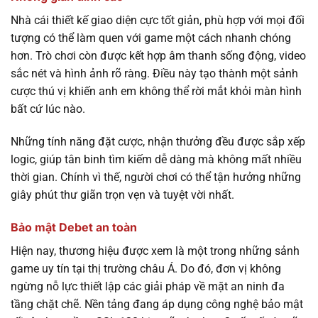
Nhà cái thiết kế giao diện cực tốt giản, phù hợp với mọi đối
tượng có thể làm quen với game một cách nhanh chóng
hơn. Trò chơi còn được kết hợp âm thanh sống động, video
sắc nét và hình ảnh rõ ràng. Điều này tạo thành một sảnh
cược thú vị khiến anh em không thể rời mắt khỏi màn hình
bất cứ lúc nào.
Những tính năng đặt cược, nhận thưởng đều được sắp xếp
logic, giúp tân binh tìm kiếm dễ dàng mà không mất nhiều
thời gian. Chính vì thế, người chơi có thể tận hưởng những
giây phút thư giãn trọn vẹn và tuyệt vời nhất.
Bảo mật Debet an toàn
Hiện nay, thương hiệu được xem là một trong những sảnh
game uy tín tại thị trường châu Á. Do đó, đơn vị không
ngừng nỗ lực thiết lập các giải pháp về mặt an ninh đa
tầng chặt chẽ. Nền tảng đang áp dụng công nghệ bảo mật