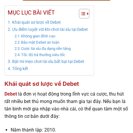
MỤC LỤC BÀI VIẾT
Khái quát sơ lược về Debet
Ưu điểm tuyệt vời khi chơi tài xỉu tại Debet
Không gian đỉnh cao
Bảo mật Debet an toàn
Cược tài xỉu đa dạng nền tảng
Tốc độ trả thưởng siêu tốc
Bật mí mẹo chơi tài xỉu bất bại tại Debet
Tổng kết
Khái quát sơ lược về Debet
Debet
là đơn vị hoạt động trong lĩnh vực cá cược, thu hút
rất nhiều bet thủ mong muốn tham gia tại đây. Nếu bạn là
tân binh mới gia nhập vào nhà cái, có thể quan tâm một số
thông tin cơ bản dưới đây:
Năm thành lập: 2010.