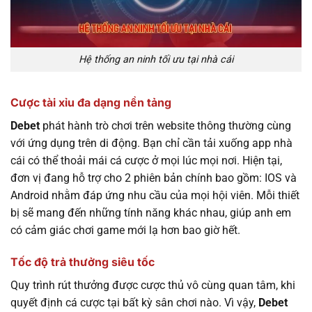
Hệ thống an ninh tối ưu tại nhà cái
Cược tài xỉu đa dạng nền tảng
Debet
phát hành trò chơi trên website thông thường cùng
với ứng dụng trên di động. Bạn chỉ cần tải xuống app nhà
cái có thể thoải mái cá cược ở mọi lúc mọi nơi. Hiện tại,
đơn vị đang hỗ trợ cho 2 phiên bản chính bao gồm: IOS và
Android nhằm đáp ứng nhu cầu của mọi hội viên. Mỗi thiết
bị sẽ mang đến những tính năng khác nhau, giúp anh em
có cảm giác chơi game mới lạ hơn bao giờ hết.
Tốc độ trả thưởng siêu tốc
Quy trình rút thưởng được cược thủ vô cùng quan tâm, khi
quyết định cá cược tại bất kỳ sân chơi nào. Vì vậy,
Debet