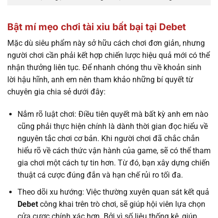
Bật mí mẹo chơi tài xỉu bất bại tại Debet
Mặc dù siêu phẩm này sở hữu cách chơi đơn giản, nhưng
người chơi cần phải kết hợp chiến lược hiệu quả mới có thể
nhận thưởng liên tục. Để nhanh chóng thu về khoản sinh
lời hậu hĩnh, anh em nên tham khảo những bí quyết từ
chuyên gia chia sẻ dưới đây:
Nắm rõ luật chơi: Điều tiên quyết mà bất kỳ anh em nào
cũng phải thực hiện chính là dành thời gian đọc hiểu về
nguyên tắc chơi cơ bản. Khi người chơi đã chắc chắn
hiểu rõ về cách thức vận hành của game, sẽ có thể tham
gia chơi một cách tự tin hơn. Từ đó, bạn xây dựng chiến
thuật cá cược đúng đắn và hạn chế rủi ro tối đa.
Theo dõi xu hướng: Việc thường xuyên quan sát kết quả
Debet
công khai trên trò chơi, sẽ giúp hội viên lựa chọn
cửa cược chính xác hơn. Bởi vì số liệu thống kê, giúp