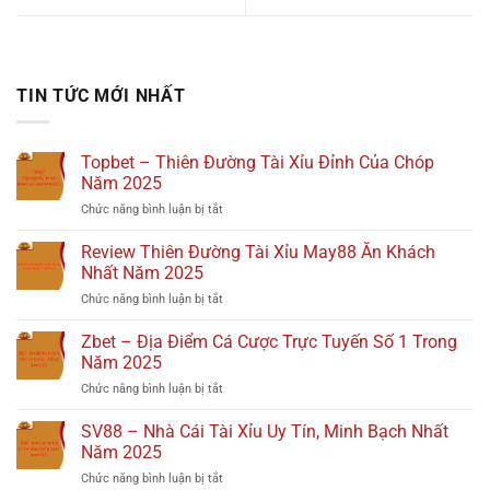
TIN TỨC MỚI NHẤT
Topbet – Thiên Đường Tài Xỉu Đỉnh Của Chóp
Năm 2025
Chức năng bình luận bị tắt
ở
Topbet
–
Review Thiên Đường Tài Xỉu May88 Ăn Khách
Thiên
Nhất Năm 2025
Đường
Chức năng bình luận bị tắt
ở
Tài
Review
Xỉu
Thiên
Zbet – Địa Điểm Cá Cược Trực Tuyến Số 1 Trong
Đỉnh
Đường
Của
Năm 2025
Tài
Chóp
Chức năng bình luận bị tắt
ở
Xỉu
Năm
Zbet
May88
2025
–
SV88 – Nhà Cái Tài Xỉu Uy Tín, Minh Bạch Nhất
Ăn
Địa
Khách
Năm 2025
Điểm
Nhất
Chức năng bình luận bị tắt
ở
Cá
Năm