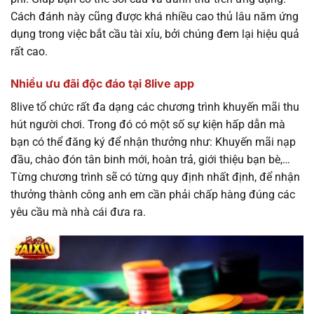
Cách đánh này cũng được khá nhiều cao thủ lâu năm ứng
dụng trong việc bắt cầu tài xỉu, bởi chúng đem lại hiệu quả
rất cao.
Nhiều ưu đãi độc đáo tại 8live app
8live tổ chức rất đa dạng các chương trình khuyến mãi thu
hút người chơi. Trong đó có một số sự kiện hấp dẫn mà
bạn có thể đăng ký để nhận thưởng như: Khuyến mãi nạp
đầu, chào đón tân binh mới, hoàn trả, giới thiệu bạn bè,…
Từng chương trình sẽ có từng quy định nhất định, để nhận
thưởng thành công anh em cần phải chấp hàng đúng các
yêu cầu mà nhà cái đưa ra.