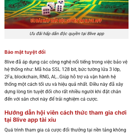
Ưu đãi hấp dẫn độc quyền tại 8live app
Bảo mật tuyệt đối
8live đã áp dụng các công nghệ nổi tiếng trong việc bảo vệ
hệ thống như: Mã hóa SSL 128 bit, bức tường lửa 3 lớp,
2Fa, blockchain, RNG, AI,…Giúp hỗ trợ và vận hành hệ
thống một cách tối ưu và hiệu quả nhất. Điều này đã xây
dựng lòng tin tuyệt đối cho rất nhiều người khi đặt chân
đến với sân chơi này để trải nghiệm cá cược.
Hướng dẫn hội viên cách thức tham gia chơi
tại 8live app tài xỉu
Quá trình tham gia cá cược đổi thưởng tại nền tảng không