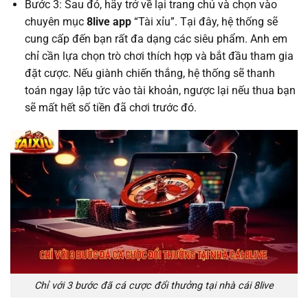
Bước 3: Sau đó, hãy trở về lại trang chủ và chọn vào
chuyên mục
8live app
“Tài xỉu”. Tại đây, hệ thống sẽ
cung cấp đến bạn rất đa dạng các siêu phẩm. Anh em
chỉ cần lựa chọn trò chơi thích hợp và bắt đầu tham gia
đặt cược. Nếu giành chiến thắng, hệ thống sẽ thanh
toán ngay lập tức vào tài khoản, ngược lại nếu thua bạn
sẽ mất hết số tiền đã chơi trước đó.
Chỉ với 3 bước đã cá cược đổi thưởng tại nhà cái 8live