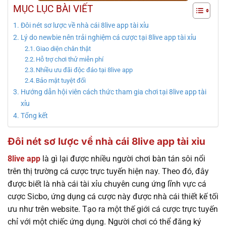
MỤC LỤC BÀI VIẾT
Đôi nét sơ lược về nhà cái 8live app tài xỉu
Lý do newbie nên trải nghiệm cá cược tại 8live app tài xỉu
Giao diện chân thật
Hỗ trợ chơi thử miễn phí
Nhiều ưu đãi độc đáo tại 8live app
Bảo mật tuyệt đối
Hướng dẫn hội viên cách thức tham gia chơi tại 8live app tài
xỉu
Tổng kết
Đôi nét sơ lược về nhà cái 8live app tài xỉu
8live app
là gì lại được nhiều người chơi bàn tán sôi nổi
trên thị trường cá cược trực tuyến hiện nay. Theo đó, đây
được biết là nhà cái tài xỉu chuyên cung ứng lĩnh vực cá
cược Sicbo, ứng dụng cá cược này được nhà cái thiết kế tối
ưu như trên website. Tạo ra một thế giới cá cược trực tuyến
chỉ với một chiếc ứng dụng. Người chơi có thể đăng ký