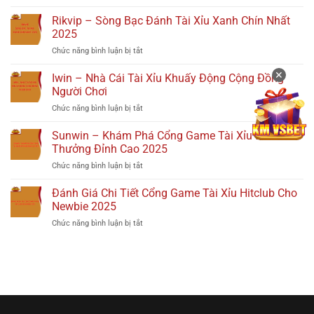
Rikbet
Cược
Nhất
–
Rikvip – Sòng Bạc Đánh Tài Xỉu Xanh Chín Nhất
Uy
Năm
Khám
Tín
2025
2025
Phá
Hấp
Chức năng bình luận bị tắt
ở
Thiên
Dẫn
Rikvip
Đường
Nhất
✕
–
Iwin – Nhà Cái Tài Xỉu Khuấy Động Cộng Đồng
Cá
Châu
Sòng
Cược
Người Chơi
Á
Bạc
An
Chức năng bình luận bị tắt
ở
Đánh
Toàn
Iwin
Tài
Và
–
Sunwin – Khám Phá Cổng Game Tài Xỉu Đổi
Xỉu
Uy
Nhà
Xanh
Thưởng Đỉnh Cao 2025
Tín
Cái
Chín
Chức năng bình luận bị tắt
ở
Tài
Nhất
Sunwin
Xỉu
2025
–
Đánh Giá Chi Tiết Cổng Game Tài Xỉu Hitclub Cho
Khuấy
Khám
Động
Newbie 2025
Phá
Cộng
Chức năng bình luận bị tắt
ở
Cổng
Đồng
Đánh
Game
Người
Giá
Tài
Chơi
Chi
Xỉu
Tiết
Đổi
Cổng
Thưởng
Game
Đỉnh
Tài
Cao