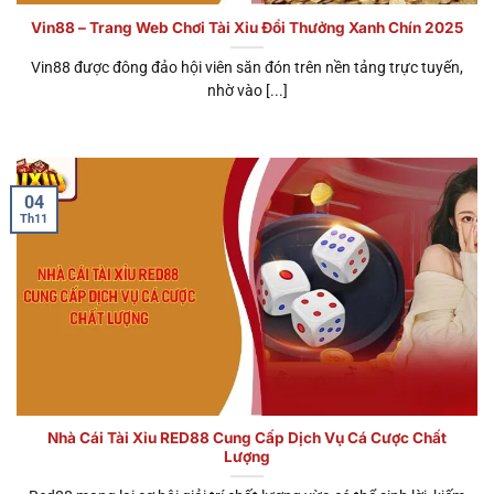
Vin88 – Trang Web Chơi Tài Xỉu Đổi Thưởng Xanh Chín 2025
Vin88 được đông đảo hội viên săn đón trên nền tảng trực tuyến,
nhờ vào [...]
04
Th11
Nhà Cái Tài Xỉu RED88 Cung Cấp Dịch Vụ Cá Cược Chất
Lượng