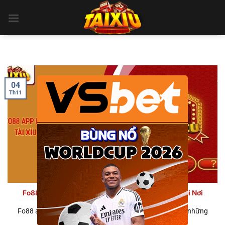
Bỏ
qua
nội
dung
04
×
Th11
Fo88 App – Cơ Hội Săn Thưởng Tài Xỉu Mọi Lúc Mọi Nơi
Fo88 app đang trở thành lựa chọn hàng đầu dành cho những
đối tượng đam [...]