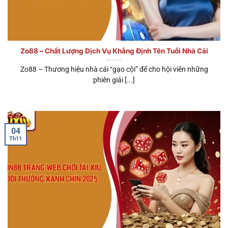
Zo88 – Chất Lượng Dịch Vụ Khẳng Định Tên Tuổi Nhà Cái
Zo88 – Thương hiệu nhà cái “gạo cội” để cho hội viên những
phiên giải [...]
04
Th11