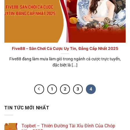
Five88 – Sân Chơi Cá Cược Uy Tín, Đẳng Cấp Nhất 2025
Five88 đang làm mưa làm gió trong ngành cá cược trực tuyến,
đặc biệt là [...]
1
2
3
4
TIN TỨC MỚI NHẤT
Topbet – Thiên Đường Tài Xỉu Đỉnh Của Chóp