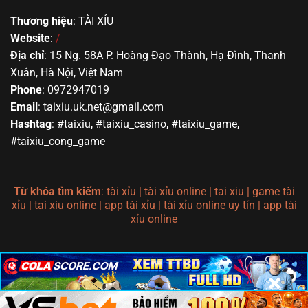
Thương hiệu
: TÀI XỈU
Website
:
/
Địa chỉ
: 15 Ng. 58A P. Hoàng Đạo Thành, Hạ Đình, Thanh
Xuân, Hà Nội, Việt Nam
Phone
: 0972947019
Email
:
taixiu.uk.net@gmail.com
Hashtag
: #taixiu, #taixiu_casino, #taixiu_game,
#taixiu_cong_game
Từ khóa tìm kiếm
: tài xỉu | tài xỉu online | tai xiu | game tài
xỉu | tai xiu online | app tài xỉu | tài xỉu online uy tín | app tài
xỉu online
×
×
×
Copyright 2026 ©
TAIXIU.UK.NET