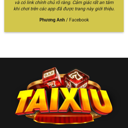
🎲 Tài
Sicbo quen thuộc,
và có link chính chủ rõ ràng. Cảm giác rất an tâm
chuyên
trung–cao
Xỉu
tỷ lệ trả thưởng
khi chơi trên các app đã được trang này giới thiệu.
sâu, trải
cấp thích sự
Online
cao, đa dạng hình
nghiệm
ổn định
thức cược
đỉnh cao
Phương Anh
/
Facebook
Top 2 nhà cái đổi
Nhiều mẹo
Bet thủ thích
thưởng uy tín,
chơi hữu
tìm hiểu chiến
🏆
nhiều trò chơi hấp
ích, trò
thuật và đổi
Win79
dẫn, chia sẻ mẹo
chơi đổi
thưởng
chơi
thưởng
nhanh
Người mới
Giao diện thao tác
Trải
chơi hoặc
💎
tiện lợi, tỷ lệ xác
nghiệm
muốn chơi
Gemwin
suất cao khi đánh
mượt, dễ
nhanh – gọn
Sicbo
thao tác
– rõ
Anh em
Cược lớn –
Jackpot Sicbo lên
muốn
đổi đời
thắng lớn,
💰 BBET
đến vài tỷ, tỷ lệ
nhanh
, thích
hũ siêu
trúng cao
cảm giác
khủng
mạnh
Đa dạng hình thức
Người chơi
cược: Livestream,
Lối chơi
phổ thông