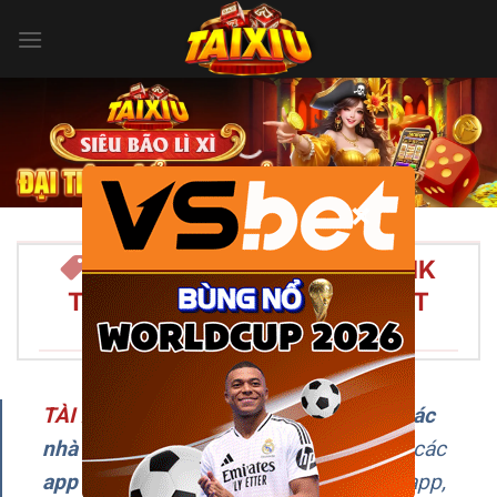
Bỏ
qua
nội
dung
×
TÀI XỈU ONLINE 2026 – LINK
TẢI APP TÀI XỈU UY TÍN NHẤT
VIỆT NAM/SPAN>
TÀI XỈU
–
Đây là chuyên trang
review các
nhà cái Tài Xỉu uy tín
, cập nhật liên tục các
app chơi Tài Xỉu online
, hướng dẫn tải app,