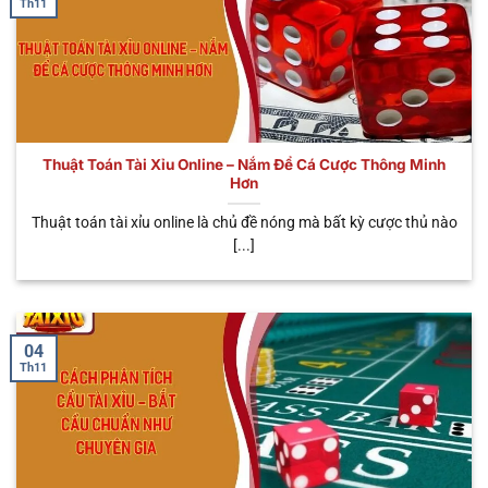
Th11
một số điểm độc đáo này sau đây. Chúng không
chỉ đem đến cho người chơi đa dạng trải nghiệm,
mà rất nhiều lợi ích hấp dẫn đang đón chờ bạn.
Tham gia mọi lúc mọi nơi
Thuật Toán Tài Xỉu Online – Nắm Để Cá Cược Thông Minh
Khi bắt đầu tham gia trải nghiệm hình thức cá cược
Hơn
trực tuyến này, anh em có thể tham gia đặt cược ở
khắp mọi nơi mà mình muốn. Dù bạn làm công việc
Thuật toán tài xỉu online là chủ đề nóng mà bất kỳ cược thủ nào
[...]
gì như: Shipper, lái xe, văn phòng hay đầu bếp,…Đều
có thể tham gia cá cược tối ưu và kiếm về các phần
thưởng khủng. So với hình thức truyền thống, bạn
cần phải tìm sòng và cá cược bất hợp pháp, gặp rất
04
nhiều cản trở. Do đó, đây cũng chính là điểm tối ưu
Th11
được nhiều bet thủ tin tưởng.
Nạp rút tiện lợi
Không cần phải tốn quá nhiều thời gian, chỉ với vài