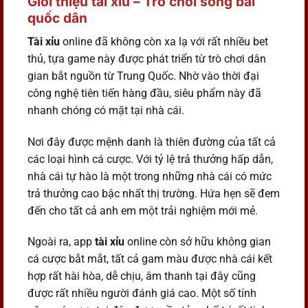
Giới thiệu tài xỉu – Trò chơi sòng bài
quốc dân
Tài xỉu
online đã không còn xa lạ với rất nhiều bet
thủ, tựa game này được phát triển từ trò chơi dân
gian bắt nguồn từ Trung Quốc. Nhờ vào thời đại
công nghệ tiên tiến hàng đầu, siêu phẩm này đã
nhanh chóng có mặt tại nhà cái.
Nơi đây được mệnh danh là thiên đường của tất cả
các loại hình cá cược. Với tỷ lệ trả thưởng hấp dẫn,
nhà cái tự hào là một trong những nhà cái có mức
trả thưởng cao bậc nhất thị trường. Hứa hẹn sẽ đem
đến cho tất cả anh em một trải nghiệm mới mẻ.
Ngoài ra, app
tài xỉu
online còn sở hữu không gian
cá cược bắt mắt, tất cả gam màu được nhà cái kết
hợp rất hài hòa, dễ chịu, âm thanh tại đây cũng
được rất nhiều người đánh giá cao. Một số tính