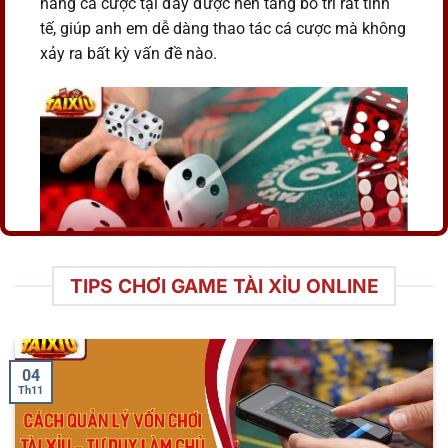
năng cá cược tại đây được nền tảng bố trí rất tinh
tế, giúp anh em dễ dàng thao tác cá cược mà không
xảy ra bất kỳ vấn đề nào.
TIPS CHƠI GAME TÀI XỈU ONLINE
Thiên đường cá cược xúc xắc nổi tiếng
Các hình thức chơi tài xỉu hiện nay
được nhiều bet thủ tin tưởng
04
Th11
Hiện nay, tại nhà cái có rất nhiều hình thức cá cược
sicbo hấp dẫn và thú vị. Tuy nhiên, trong đó có một