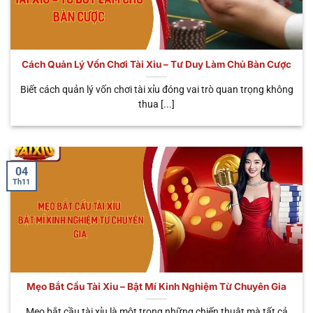
số siêu phẩm được nhiều người yêu thích và tin
tưởng nhất. Giờ đây, hãy cùng chúng tôi tìm hiểu chi
tiết ngay dưới đây.
Cách Quản Lý Vốn Chơi Tài Xỉu – Tư Duy Làm Chủ Bàn Cược
THỜI
TÊN HÌNH
ĐẶC ĐIỂM NỔI
GIAN
ƯU ĐIỂM
Biết cách quản lý vốn chơi tài xỉu đóng vai trò quan trọng không
THỨC
BẬT
MỖI
CHÍNH
thua [...]
PHIÊN
Cá cược trực tiếp
Tùy
Trải nghiệm
🎥 Sicbo
với Dealer thật,
theo
chân thật, có
Livestream
cảm giác như ở
bàn
tương tác
sòng bạc thực
cược
người thật
04
Th11
Phiên cược tốc
Chơi nhanh,
⚡ Sicbo
độ, quay kết quả
30 – 45
nhận thưởng
MD5
tự động bằng
giây
nhanh, liên tục
thuật toán MD5
Dễ chơi, có thể
Tích hợp jackpot
trúng thưởng
🐉 App Tài
cực khủng, giao
Khoảng
hàng trăm
Xỉu Rồng
diện bắt mắt, dễ
1 phút
Mẹo Bắt Cầu Tài Xỉu – Bật Mí Kinh Nghiệm Từ Chuyên Gia
triệu – hàng tỷ
thao tác
đồng
Mẹo bắt cầu tài xỉu là một trong những chiến thuật mà tất cả