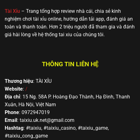
🔥 Yo88
MD5, Jackpot,
gần gũi, dễ
hoặc mới bắt
giao diện thân
tiếp cận
đầu tìm hiểu
Tài Xỉu
– Trang tổng hợp review nhà cái, chia sẻ kinh
thiện
nghiệm chơi tài xỉu online, hướng dẫn tải app, đánh giá an
toàn và thanh toán. Hơn 2 triệu người đã tham gia và đánh
giá hài lòng về hệ thống tai xiu của chúng tôi.
THÔNG TIN LIÊN HỆ
Thương hiệu
: TÀI XỈU
Top các trang cá cược Sicbo xanh chín nhất châu Á
Website
:
/
Địa chỉ
: 15 Ng. 58A P. Hoàng Đạo Thành, Hạ Đình, Thanh
Kinh nghiệm đặt cược tài xỉu bất bại từ
Xuân, Hà Nội, Việt Nam
chuyên gia
Phone
: 0972947019
Email
:
taixiu.uk.net@gmail.com
Mặc dù hình thức cá cược Sicbo hoàn toàn dựa vào
Hashtag
: #taixiu, #taixiu_casino, #taixiu_game,
yếu tố may rủi, tuy nhiên nếu bạn áp dụng được một
#taixiu_cong_game
số mẹo này đảm bảo sẽ đem lại hiệu quả rất cao.