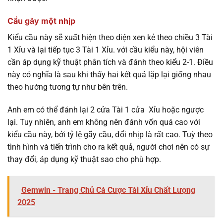
Cầu gãy một nhịp
Kiểu cầu này sẽ xuất hiện theo diện xen kẻ theo chiều 3 Tài
1 Xỉu và lại tiếp tục 3 Tài 1 Xỉu. với cầu kiểu này, hội viên
cần áp dụng kỹ thuật phân tích và đánh theo kiểu 2-1. Điều
này có nghĩa là sau khi thấy hai kết quả lặp lại giống nhau
theo hướng tương tự như bên trên.
Anh em có thể đánh lại 2 cửa Tài 1 cửa Xỉu hoặc ngược
lại. Tuy nhiên, anh em không nên đánh vốn quá cao với
kiểu cầu này, bởi tỷ lệ gãy cầu, đổi nhịp là rất cao. Tuỳ theo
tình hình và tiến trình cho ra kết quả, người chơi nên có sự
thay đổi, áp dụng kỹ thuật sao cho phù hợp.
Gemwin - Trang Chủ Cá Cược Tài Xỉu Chất Lượng
2025