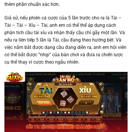
thêm phần chuẩn xác hơn.
Giả sử, nếu phiên cá cược của 5 lần trước cho ra là Tài –
Tài – Tài – Xỉu – Tài, anh em có thể thể áp dụng cách
phân tích cầu tài xỉu và nhận thấy cầu chỉ gãy một lần. Và
nếu ra liên tiếp 5 lần là Tài, cầu đang theo hướng bệt. Và
việc nắm bắt được dạng cầu đang diễn ra, anh em hội viên
có thể bắt được “nhịp” của bàn chơi và đưa ra chiến lược
cụ thể thay vì cược theo ngẫu nhiên.