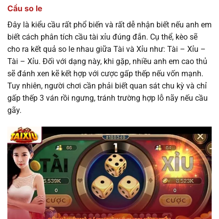
Cầu so le
Đây là kiểu cầu rất phổ biến và rất dễ nhận biết nếu anh em
biết cách phân tích cầu tài xỉu đúng đắn. Cụ thể, kèo sẽ
cho ra kết quả so le nhau giữa Tài và Xỉu như: Tài – Xỉu –
Tài – Xỉu. Đối với dạng này, khi gặp, nhiều anh em cao thủ
sẽ đánh xen kẽ kết hợp với cược gấp thếp nếu vốn mạnh.
Tuy nhiên, người chơi cần phải biết quan sát chu kỳ và chỉ
gấp thếp 3 ván rồi ngưng, tránh trường hợp lỗ nãy nếu cầu
gãy.