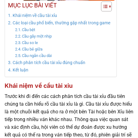
MỤC LỤC BÀI VIẾT
Khái niệm về cầu tài xỉu
Các loại cầu phổ biến, thường gặp nhất trong game
Cầu bệt
Cầu gãy một nhịp
Cầu so le
Cầu bẻ giữa
Cầu ngắn cầu dài
Cách phân tích cầu tài xỉu đúng chuẩn
Kết luận
Khái niệm về cầu tài xỉu
Trước khi đi đến các cách phân tích cầu tài xỉu đầu tiên
chúng ta cần hiểu rõ cầu tài xỉu là gì. Cầu tài xỉu được hiểu
là một chuỗi kết quả cho ra ở một bên Tài hoặc bên Xỉu liên
tiếp trong nhiều ván khác nhau. Thông qua việc quan sát
và xác định cầu, hội viên có thể dự đoán được xu hướng
kết quả có thể ra trong ván tiếp theo, từ đó, phiên giải trí sẽ