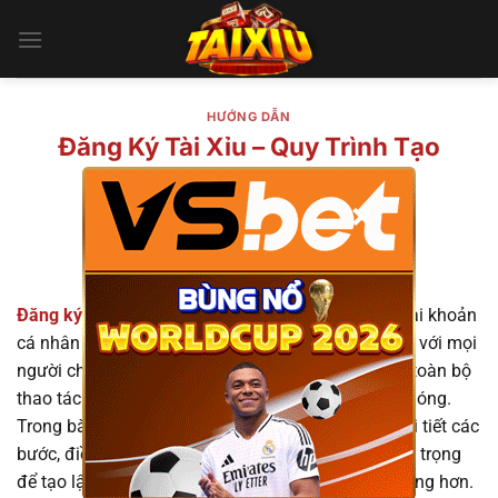
Bỏ
qua
nội
dung
HƯỚNG DẪN
Đăng Ký Tài Xỉu – Quy Trình Tạo
Tài Khoản Cực Đơn Giản
×
ĐĂNG VÀO
THÁNG MƯỜI MỘT 4, 2025
BỞI
SEO
Đăng ký tài xỉu
thành công sẽ giúp bạn tạo được tài khoản
cá nhân tại nhà cái, đây cũng là bước bắt buộc đối với mọi
người chơi. Với quy trình đơn giản, chỉ cần nắm rõ toàn bộ
thao tác bạn sẽ thực hiện rất đơn giản và nhanh chóng.
Trong bài viết dưới đây, chúng tôi sẽ hướng dẫn chi tiết các
bước, điều kiện cơ bản cùng với một vài lưu ý quan trọng
để tạo lập tài khoản
tài xỉu online uy tín
nhanh chóng hơn.