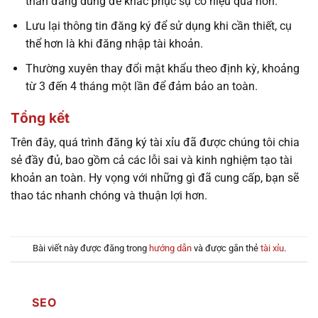
thân đang dùng để khắc phục sự cố hiệu quả hơn.
Lưu lại thông tin đăng ký để sử dụng khi cần thiết, cụ
thể hơn là khi đăng nhập tài khoản.
Thường xuyên thay đổi mật khẩu theo định kỳ, khoảng
từ 3 đến 4 tháng một lần để đảm bảo an toàn.
Tổng kết
Trên đây, quá trình đăng ký tài xỉu đã được chúng tôi chia
sẻ đầy đủ, bao gồm cả các lỗi sai và kinh nghiệm tạo tài
khoản an toàn. Hy vọng với những gì đã cung cấp, bạn sẽ
thao tác nhanh chóng và thuận lợi hơn.
Bài viết này được đăng trong
hướng dẫn
và được gắn thẻ
tài xỉu
.
SEO