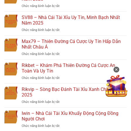
Tài
Chóp
Chức năng bình luận bị tắt
ở
Xỉu
Năm
Zbet
May88
2025
–
SV88 – Nhà Cái Tài Xỉu Uy Tín, Minh Bạch Nhất
Ăn
Địa
Khách
Năm 2025
Điểm
Nhất
Chức năng bình luận bị tắt
ở
Cá
Năm
SV88
Cược
2025
–
Max79 – Thiên Đường Cá Cược Uy Tín Hấp Dẫn
Trực
Nhà
Tuyến
Nhất Châu Á
Cái
Số
Chức năng bình luận bị tắt
ở
Tài
1
Max79
Xỉu
Trong
–
Rikbet – Khám Phá Thiên Đường Cá Cược An
Uy
Năm
Thiên
✕
Tín,
Toàn Và Uy Tín
2025
Đường
Minh
Chức năng bình luận bị tắt
ở
Cá
Bạch
Rikbet
Cược
Nhất
–
Rikvip – Sòng Bạc Đánh Tài Xỉu Xanh Chín Nhất
Uy
Năm
Khám
Tín
2025
2025
Phá
Hấp
Chức năng bình luận bị tắt
ở
Thiên
Dẫn
Rikvip
Đường
Nhất
–
Iwin – Nhà Cái Tài Xỉu Khuấy Động Cộng Đồng
Cá
Châu
Sòng
Cược
Người Chơi
Á
Bạc
An
Chức năng bình luận bị tắt
ở
Đánh
Toàn
Iwin