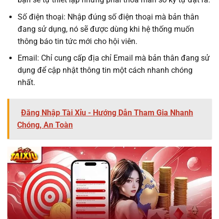
Số điện thoại: Nhập đúng số điện thoại mà bản thân
đang sử dụng, nó sẽ được dùng khi hệ thống muốn
thông báo tin tức mới cho hội viên.
Email: Chỉ cung cấp địa chỉ Email mà bản thân đang sử
dụng để cập nhật thông tin một cách nhanh chóng
nhất.
Đăng Nhập Tài Xỉu - Hướng Dẫn Tham Gia Nhanh
Chóng, An Toàn