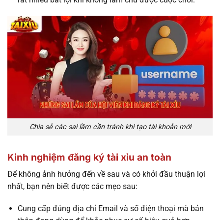
Chia sẻ các sai lầm cần tránh khi tạo tài khoản mới
Kinh nghiệm đăng ký tài xỉu an toàn
Để không ảnh hưởng đến về sau và có khởi đầu thuận lợi
nhất, bạn nên biết được các mẹo sau:
Cung cấp đúng địa chỉ Email và số điện thoại mà bản