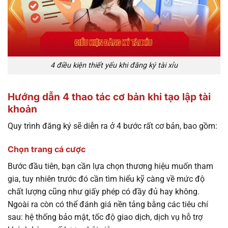
4 điều kiện thiết yếu khi đăng ký tài xỉu
Hướng dẫn 4 thao tác cơ bản khi tạo lập tài
khoản
Quy trình đăng ký sẽ diễn ra ở 4 bước rất cơ bản, bao gồm:
Chọn trang cá cược
Bước đầu tiên, bạn cần lựa chọn thương hiệu muốn tham
gia, tuy nhiên trước đó cần tìm hiểu kỹ càng về mức độ
chất lượng cũng như giấy phép có đầy đủ hay không.
Ngoài ra còn có thể đánh giá nền tảng bằng các tiêu chí
sau: hệ thống bảo mật, tốc độ giao dịch, dịch vụ hỗ trợ