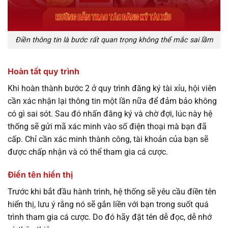
Điền thông tin là bước rất quan trọng không thể mắc sai lầm
Hoàn tất quy trình
Khi hoàn thành bước 2 ở quy trình đăng ký tài xỉu, hội viên
cần xác nhận lại thông tin một lần nữa để đảm bảo không
có gì sai sót. Sau đó nhấn đăng ký và chờ đợi, lúc này hệ
thống sẽ gửi mã xác minh vào số điện thoại mà bạn đã
cấp. Chỉ cần xác minh thành công, tài khoản của bạn sẽ
được chấp nhận và có thể tham gia cá cược.
Điền tên hiển thị
Trước khi bắt đầu hành trình, hệ thống sẽ yêu cầu điền tên
hiển thị, lưu ý rằng nó sẽ gắn liền với bạn trong suốt quá
trình tham gia cá cược. Do đó hãy đặt tên dễ đọc, dễ nhớ